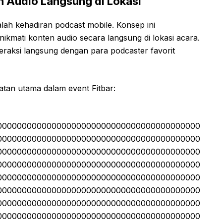
n Audio Langsung di Lokasi
dalah kehadiran podcast mobile. Konsep ini
mati konten audio secara langsung di lokasi acara.
raksi langsung dengan para podcaster favorit
atan utama dalam event Fitbar: