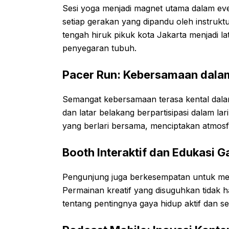
Sesi yoga menjadi magnet utama dalam even
setiap gerakan yang dipandu oleh instruk
tengah hiruk pikuk kota Jakarta menjadi l
penyegaran tubuh.
Pacer Run: Kebersamaan dala
Semangat kebersamaan terasa kental dalam
dan latar belakang berpartisipasi dalam lari 
yang berlari bersama, menciptakan atmos
Booth Interaktif dan Edukasi 
Pengunjung juga berkesempatan untuk menco
Permainan kreatif yang disuguhkan tidak 
tentang pentingnya gaya hidup aktif dan se