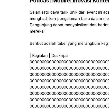
Podcast Mobile: Inovasi Konte
Salah satu daya tarik unik dari event ini a
menghadirkan pengalaman baru dalam menik
Pengunjung dapat menyaksikan dan berinte
mereka.
Berikut adalah tabel yang merangkum kegi
| Kegiatan | Deskripsi