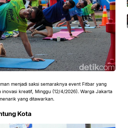
rman menjadi saksi semaraknya event Fitbar yang
inovasi kreatif, Minggu (12/4/2026). Warga Jakarta
menarik yang ditawarkan.
ntung Kota