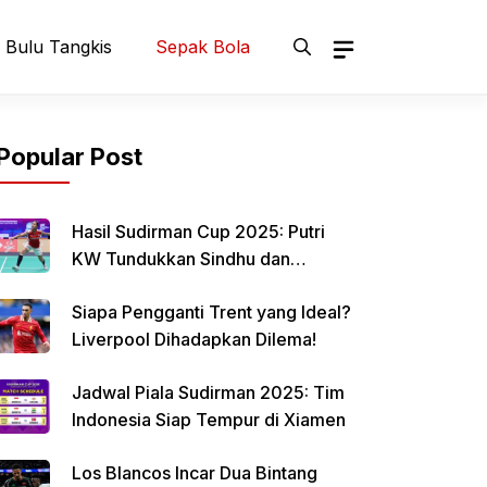
Bulu Tangkis
Sepak Bola
Popular Post
Hasil Sudirman Cup 2025: Putri
KW Tundukkan Sindhu dan
Samakan Skor Indonesia vs India
Siapa Pengganti Trent yang Ideal?
Liverpool Dihadapkan Dilema!
Jadwal Piala Sudirman 2025: Tim
Indonesia Siap Tempur di Xiamen
Los Blancos Incar Dua Bintang