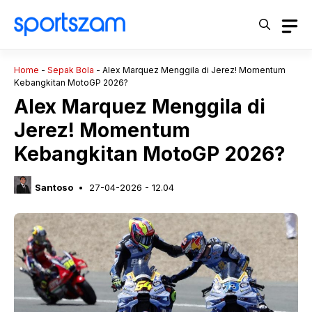
Langsung
ke
isi
Home
-
Sepak Bola
-
Alex Marquez Menggila di Jerez! Momentum
Kebangkitan MotoGP 2026?
Alex Marquez Menggila di
Jerez! Momentum
Kebangkitan MotoGP 2026?
Santoso
27-04-2026 - 12.04