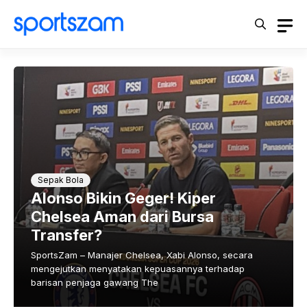
Langsung
ke
isi
Sepak Bola
Alonso Bikin Geger! Kiper
Chelsea Aman dari Bursa
Transfer?
SportsZam – Manajer Chelsea, Xabi Alonso, secara
mengejutkan menyatakan kepuasannya terhadap
barisan penjaga gawang The