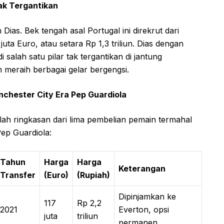
ak Tergantikan
Dias. Bek tengah asal Portugal ini direkrut dari
ta Euro, atau setara Rp 1,3 triliun. Dias dengan
salah satu pilar tak tergantikan di jantung
 meraih berbagai gelar bergengsi.
nchester City Era Pep Guardiola
h ringkasan dari lima pembelian pemain termahal
ep Guardiola:
Tahun
Harga
Harga
Keterangan
Transfer
(Euro)
(Rupiah)
Dipinjamkan ke
117
Rp 2,2
2021
Everton, opsi
juta
triliun
permanen