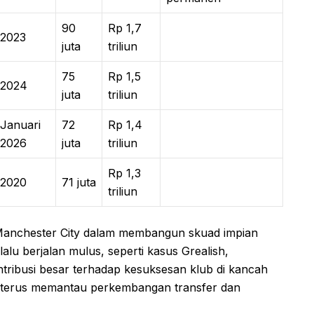
90
Rp 1,7
2023
juta
triliun
75
Rp 1,5
2024
juta
triliun
Januari
72
Rp 1,4
2026
juta
triliun
Rp 1,3
2020
71 juta
triliun
 Manchester City dalam membangun skuad impian
alu berjalan mulus, seperti kasus Grealish,
ntribusi besar terhadap kesuksesan klub di kancah
terus memantau perkembangan transfer dan