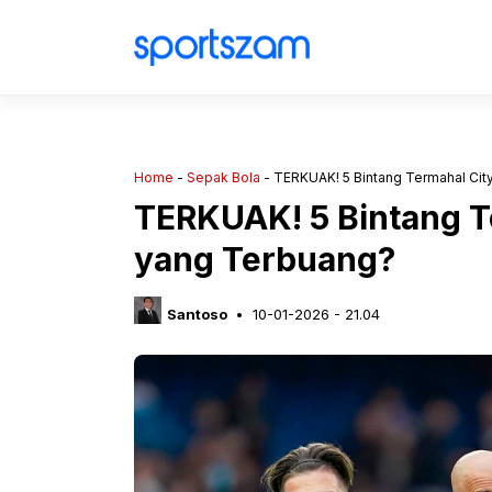
Langsung
ke
isi
Home
-
Sepak Bola
-
TERKUAK! 5 Bintang Termahal Cit
TERKUAK! 5 Bintang T
yang Terbuang?
Santoso
10-01-2026 - 21.04