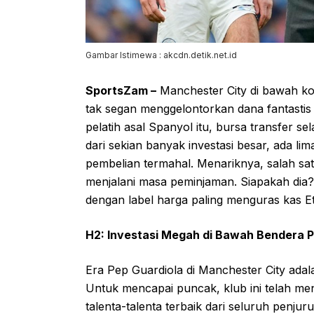
Gambar Istimewa : akcdn.detik.net.id
SportsZam –
Manchester City di bawah ko
tak segan menggelontorkan dana fantasti
pelatih asal Spanyol itu, bursa transfer s
dari sekian banyak investasi besar, ada li
pembelian termahal. Menariknya, salah satu
menjalani masa peminjaman. Siapakah dia? 
dengan label harga paling menguras kas Et
H2: Investasi Megah di Bawah Bendera P
Era Pep Guardiola di Manchester City adal
Untuk mencapai puncak, klub ini telah m
talenta-talenta terbaik dari seluruh penjuru 