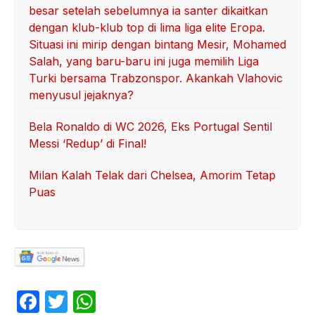
besar setelah sebelumnya ia santer dikaitkan
dengan klub-klub top di lima liga elite Eropa.
Situasi ini mirip dengan bintang Mesir, Mohamed
Salah, yang baru-baru ini juga memilih Liga
Turki bersama Trabzonspor. Akankah Vlahovic
menyusul jejaknya?
Bela Ronaldo di WC 2026, Eks Portugal Sentil
Messi ‘Redup’ di Final!
Milan Kalah Telak dari Chelsea, Amorim Tetap
Puas
F
T
W