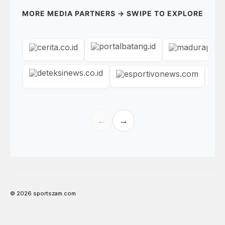
MORE MEDIA PARTNERS → SWIPE TO EXPLORE
←
→
© 2026 sportszam.com