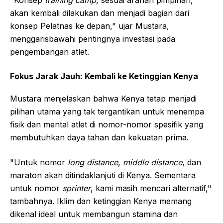
"Konsep
training camp
, sesuai arahan pimpinan,
akan kembali dilakukan dan menjadi bagian dari
konsep Pelatnas ke depan," ujar Mustara,
menggarisbawahi pentingnya investasi pada
pengembangan atlet.
Fokus Jarak Jauh: Kembali ke Ketinggian Kenya
Mustara menjelaskan bahwa Kenya tetap menjadi
pilihan utama yang tak tergantikan untuk menempa
fisik dan mental atlet di nomor-nomor spesifik yang
membutuhkan daya tahan dan kekuatan prima.
"Untuk nomor
long distance
,
middle distance
, dan
maraton akan ditindaklanjuti di Kenya. Sementara
untuk nomor
sprinter
, kami masih mencari alternatif,"
tambahnya. Iklim dan ketinggian Kenya memang
dikenal ideal untuk membangun stamina dan