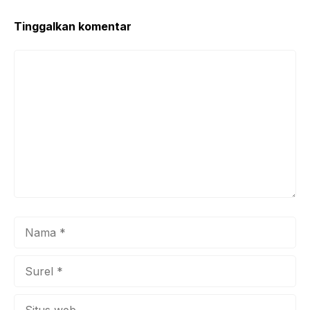
o
p
k
Tinggalkan komentar
Komentar
Nama
Surel
Situs