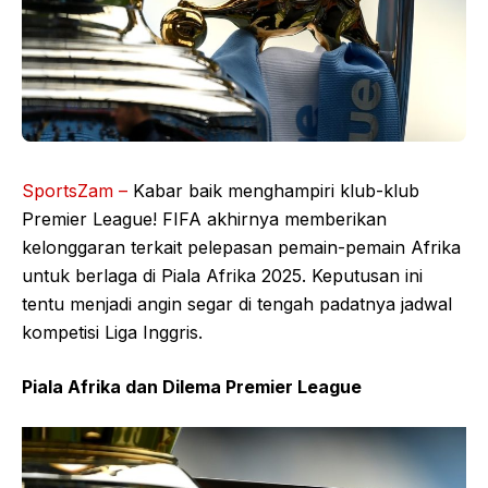
SportsZam –
Kabar baik menghampiri klub-klub
Premier League! FIFA akhirnya memberikan
kelonggaran terkait pelepasan pemain-pemain Afrika
untuk berlaga di Piala Afrika 2025. Keputusan ini
tentu menjadi angin segar di tengah padatnya jadwal
kompetisi Liga Inggris.
Piala Afrika dan Dilema Premier League