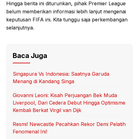
Hingga berita ini diturunkan, pihak Premier League
belum memberikan informasi lebih lanjut mengenai
keputusan FIFA ini. Kita tunggu saja perkembangan
selanjutnya.
Baca Juga
Singapura Vs Indonesia: Saatnya Garuda
Menang di Kandang Singa
Giovanni Leoni: Kisah Perjuangan Bek Muda
Liverpool, Dari Cedera Debut Hingga Optimisme
Kembali Berkat Virgil van Dijk
Resmi! Newcastle Pecahkan Rekor Demi Pelatih
Fenomenal Ini!