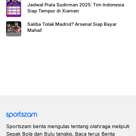
Jadwal Piala Sudirman 2025: Tim Indonesia
Siap Tempur di Xiamen
Saliba Tolak Madrid? Arsenal Siap Bayar
Mahal!
Sportszam berita mengulas tentang olahraga meliputi
Sepak Bola dan Bulu tangkis. Baca terus Berita