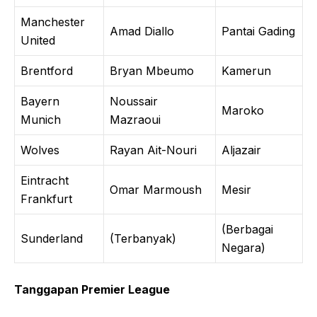
Manchester
Amad Diallo
Pantai Gading
United
Brentford
Bryan Mbeumo
Kamerun
Bayern
Noussair
Maroko
Munich
Mazraoui
Wolves
Rayan Ait-Nouri
Aljazair
Eintracht
Omar Marmoush
Mesir
Frankfurt
(Berbagai
Sunderland
(Terbanyak)
Negara)
Tanggapan Premier League