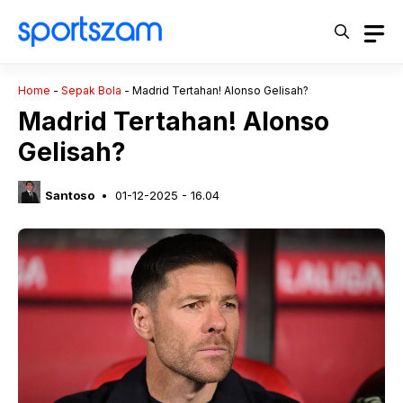
Langsung
ke
isi
Home
-
Sepak Bola
-
Madrid Tertahan! Alonso Gelisah?
Madrid Tertahan! Alonso
Gelisah?
Santoso
01-12-2025 - 16.04