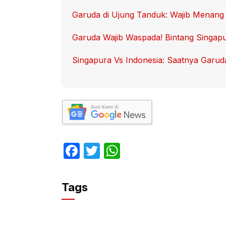
Garuda di Ujung Tanduk: Wajib Menang
Garuda Wajib Waspada! Bintang Singapur
Singapura Vs Indonesia: Saatnya Garu
F
T
W
a
w
h
c
itt
at
Tags
e
er
s
b
A