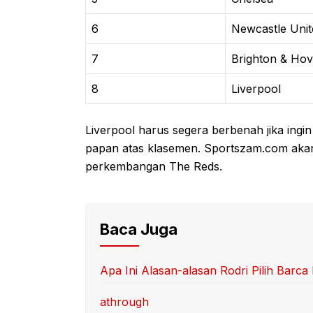
6
Newcastle Unit
7
Brighton & Hov
8
Liverpool
Liverpool harus segera berbenah jika ingi
papan atas klasemen. Sportszam.com aka
perkembangan The Reds.
Baca Juga
Apa Ini Alasan-alasan Rodri Pilih Barc
athrough