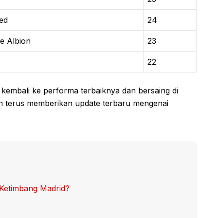
ed
24
e Albion
23
22
n kembali ke performa terbaiknya dan bersaing di
n terus memberikan update terbaru mengenai
a Ketimbang Madrid?