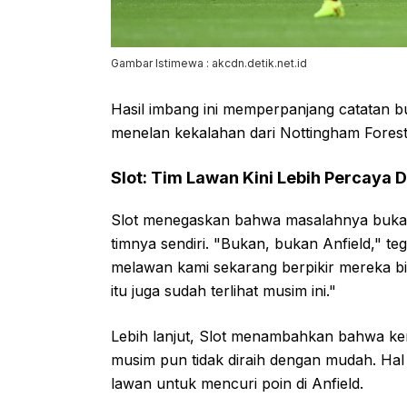
Gambar Istimewa : akcdn.detik.net.id
Hasil imbang ini memperpanjang catatan b
menelan kekalahan dari Nottingham Forest
Slot: Tim Lawan Kini Lebih Percaya Di
Slot menegaskan bahwa masalahnya bukan
timnya sendiri. "Bukan, bukan Anfield," teg
melawan kami sekarang berpikir mereka bi
itu juga sudah terlihat musim ini."
Lebih lanjut, Slot menambahkan bahwa ke
musim pun tidak diraih dengan mudah. Hal 
lawan untuk mencuri poin di Anfield.