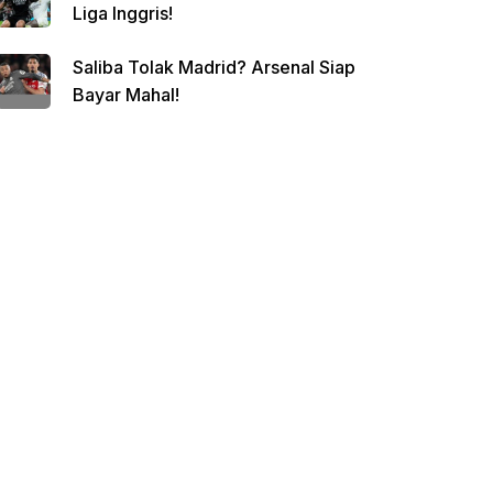
Liga Inggris!
Saliba Tolak Madrid? Arsenal Siap
Bayar Mahal!