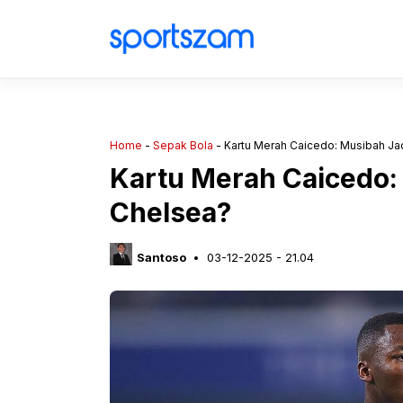
Langsung
ke
isi
Home
-
Sepak Bola
-
Kartu Merah Caicedo: Musibah Ja
Kartu Merah Caicedo:
Chelsea?
Santoso
03-12-2025 - 21.04