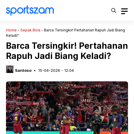
Langsung
ke
isi
Home
-
Sepak Bola
-
Barca Tersingkir! Pertahanan Rapuh Jadi Biang
Keladi?
Barca Tersingkir! Pertahanan
Rapuh Jadi Biang Keladi?
Santoso
15-04-2026 - 12.04