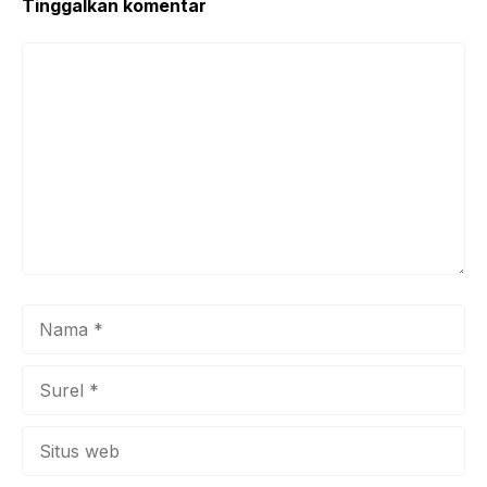
k
Tinggalkan komentar
Komentar
Nama
Surel
Situs
web