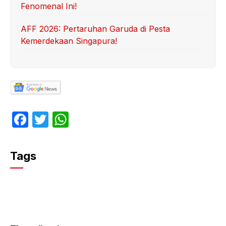
Fenomenal Ini!
AFF 2026: Pertaruhan Garuda di Pesta
Kemerdekaan Singapura!
F
T
W
a
w
h
c
itt
at
Tags
e
er
s
b
A
o
p
o
p