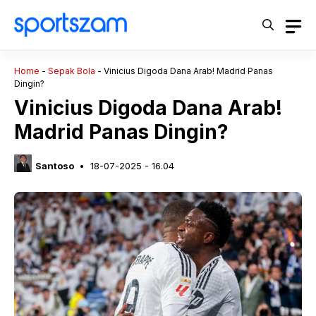
Langsung
ke
isi
Home
-
Sepak Bola
-
Vinicius Digoda Dana Arab! Madrid Panas
Dingin?
Vinicius Digoda Dana Arab!
Madrid Panas Dingin?
Santoso
18-07-2025 - 16.04