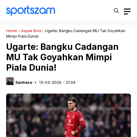
Langsung
ke
isi
Home
-
Sepak Bola
-
Ugarte: Bangku Cadangan MU Tak Goyahkan
Mimpi Piala Dunia!
Ugarte: Bangku Cadangan
MU Tak Goyahkan Mimpi
Piala Dunia!
Santoso
13-03-2026 - 21.04