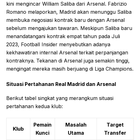
kini mengincar William Saliba dari Arsenal. Fabrizio
Romano melaporkan, Madrid akan menunggu Saliba
membuka negosiasi kontrak baru dengan Arsenal
sebelum mengajukan tawaran. Meskipun Saliba baru
menandatangani kontrak empat tahun pada Juli
2023, Football Insider menyebutkan adanya
kekhawatiran internal Arsenal terkait perpanjangan
kontraknya. Tekanan di Arsenal juga semakin tinggi,
mengingat mereka masih berjuang di Liga Champions.
Situasi Pertahanan Real Madrid dan Arsenal
Berikut tabel singkat yang merangkum situasi
pertahanan kedua klub:
Pemain
Masalah
Target
Klub
Kunci
Utama
Transfer