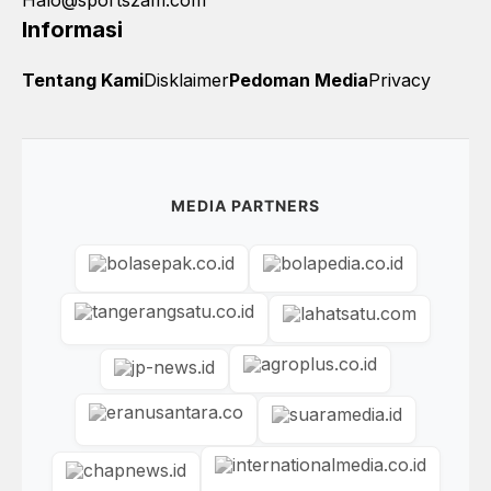
Halo@sportszam.com
Informasi
Tentang Kami
Disklaimer
Pedoman Media
Privacy
MEDIA PARTNERS