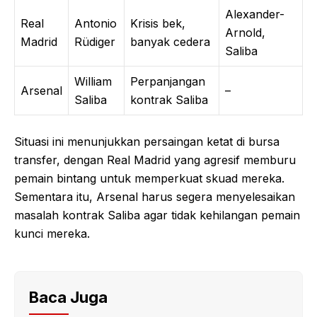
Alexander-
Real
Antonio
Krisis bek,
Arnold,
Madrid
Rüdiger
banyak cedera
Saliba
William
Perpanjangan
Arsenal
–
Saliba
kontrak Saliba
Situasi ini menunjukkan persaingan ketat di bursa
transfer, dengan Real Madrid yang agresif memburu
pemain bintang untuk memperkuat skuad mereka.
Sementara itu, Arsenal harus segera menyelesaikan
masalah kontrak Saliba agar tidak kehilangan pemain
kunci mereka.
Baca Juga