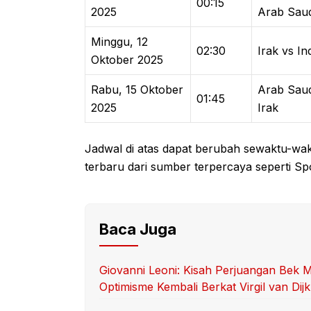
00:15
2025
Arab Saud
Minggu, 12
02:30
Irak vs In
Oktober 2025
Rabu, 15 Oktober
Arab Saud
01:45
2025
Irak
Jadwal di atas dapat berubah sewaktu-wak
terbaru dari sumber terpercaya seperti S
Baca Juga
Giovanni Leoni: Kisah Perjuangan Bek 
Optimisme Kembali Berkat Virgil van Dijk