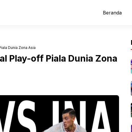
Beranda
Piala Dunia Zona Asia
l Play-off Piala Dunia Zona