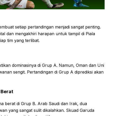
buat setiap pertandingan menjadi sangat penting.
tal dan mengakhiri harapan untuk tampil di Piala
ap tim yang terlibat.
ikan dominasinya di Grup A. Namun, Oman dan Uni
anan sengit. Pertandingan di Grup A diprediksi akan
 Berat
 berat di Grup B. Arab Saudi dan Irak, dua
wan yang sangat sulit dikalahkan. Skuad Garuda