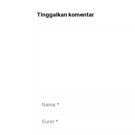
b
A
o
p
Tinggalkan komentar
o
p
k
Komentar
Nama
Surel
Situs