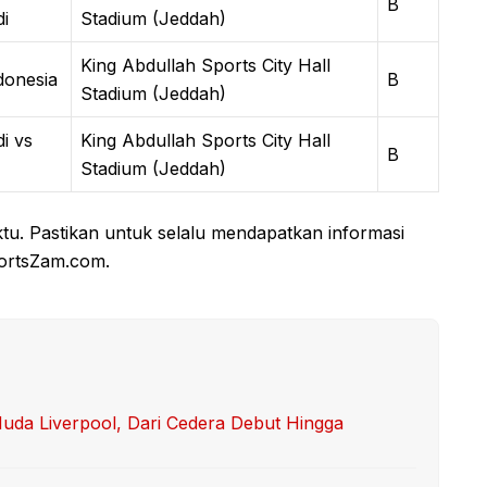
B
i
Stadium (Jeddah)
King Abdullah Sports City Hall
donesia
B
Stadium (Jeddah)
i vs
King Abdullah Sports City Hall
B
Stadium (Jeddah)
tu. Pastikan untuk selalu mendapatkan informasi
portsZam.com.
Muda Liverpool, Dari Cedera Debut Hingga