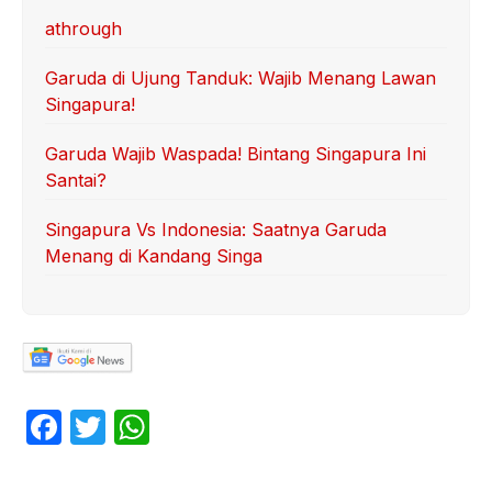
athrough
Garuda di Ujung Tanduk: Wajib Menang Lawan
Singapura!
Garuda Wajib Waspada! Bintang Singapura Ini
Santai?
Singapura Vs Indonesia: Saatnya Garuda
Menang di Kandang Singa
F
T
W
a
w
h