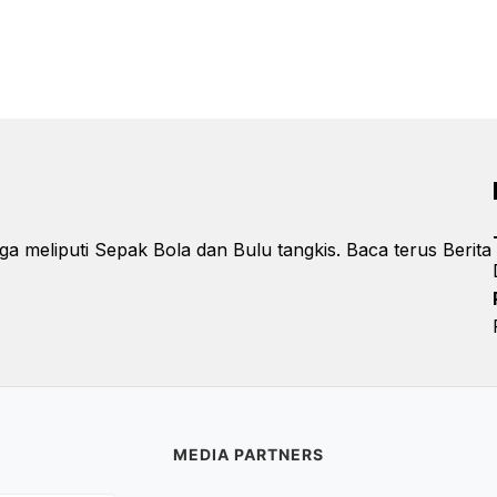
a meliputi Sepak Bola dan Bulu tangkis. Baca terus Berita
MEDIA PARTNERS