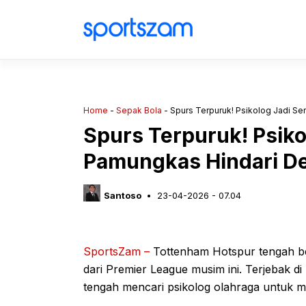
Langsung
ke
isi
Home
-
Sepak Bola
-
Spurs Terpuruk! Psikolog Jadi Se
Spurs Terpuruk! Psiko
Pamungkas Hindari D
Santoso
23-04-2026 - 07.04
SportsZam –
Tottenham Hotspur tengah be
dari Premier League musim ini. Terjebak d
tengah mencari psikolog olahraga untuk 