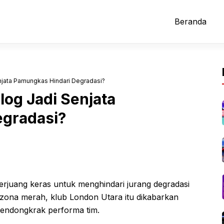
Beranda
njata Pamungkas Hindari Degradasi?
log Jadi Senjata
egradasi?
rjuang keras untuk menghindari jurang degradasi
i zona merah, klub London Utara itu dikabarkan
mendongkrak performa tim.