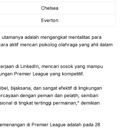
Chelsea
Everton
s utamanya adalah mengangkat mentalitas para
ara aktif mencari psikolog olahraga yang ahli dalam
erjaan di LinkedIn, mencari sosok yang mampu
kungan Premier League yang kompetitif.
bel, bijaksana, dan sangat efektif di lingkungan
cayaan dengan pemain dan pelatih, sembari
ional di tingkat tertinggi permainan," demikian
kemenangan di Premier League adalah pada 28