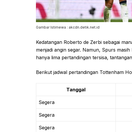
Gambar Istimewa : akcdn.detik.net.id
Kedatangan Roberto de Zerbi sebagai mana
menjadi angin segar. Namun, Spurs masih
hanya lima pertandingan tersisa, tantangan
Berikut jadwal pertandingan Tottenham Ho
Tanggal
Segera
Segera
Segera