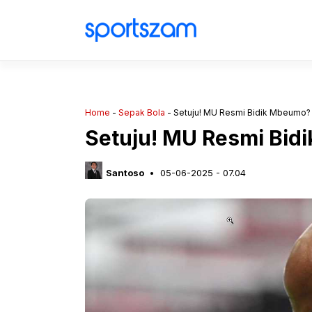
Langsung
ke
isi
Home
-
Sepak Bola
-
Setuju! MU Resmi Bidik Mbeumo?
Setuju! MU Resmi Bid
Santoso
05-06-2025 - 07.04