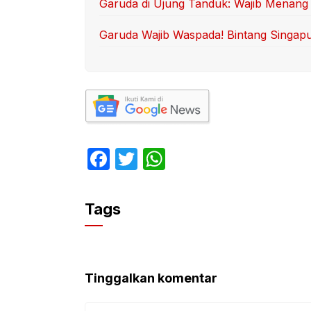
Garuda di Ujung Tanduk: Wajib Menang
Garuda Wajib Waspada! Bintang Singapur
F
T
W
a
w
h
c
itt
at
Tags
e
er
s
b
A
o
p
Tinggalkan komentar
o
p
Komentar