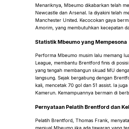
Menariknya, Mbeumo dikabarkan telah meno
Newcastle dan Arsenal. Ia diyakini telah
Manchester United. Kecocokan gaya berm
Amorim, yang membutuhkan kecepatan dan 
Statistik Mbeumo yang Mempesona
Performa Mbeumo musim lalu memang luar b
League, membantu Brentford finis di posis
yang tengah membangun skuad MU dengan
langsung. Sejak bergabung dengan Brent
kali, mencetak 70 gol dan 51 assist. Ia jug
Kamerun. Kemampuannya bermain di berba
Pernyataan Pelatih Brentford dan K
Pelatih Brentford, Thomas Frank, menyat
menjual Mbeumo jika ada tawaran yang tepa