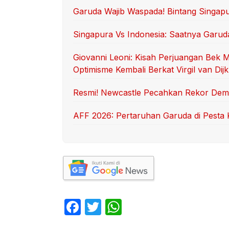
Garuda Wajib Waspada! Bintang Singapur
Singapura Vs Indonesia: Saatnya Garu
Giovanni Leoni: Kisah Perjuangan Bek 
Optimisme Kembali Berkat Virgil van Dijk
Resmi! Newcastle Pecahkan Rekor Demi 
AFF 2026: Pertaruhan Garuda di Pesta
F
T
W
a
w
h