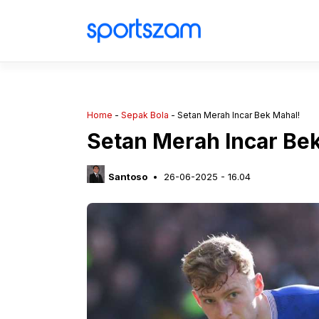
Langsung
ke
isi
Home
-
Sepak Bola
-
Setan Merah Incar Bek Mahal!
Setan Merah Incar Be
Santoso
26-06-2025 - 16.04