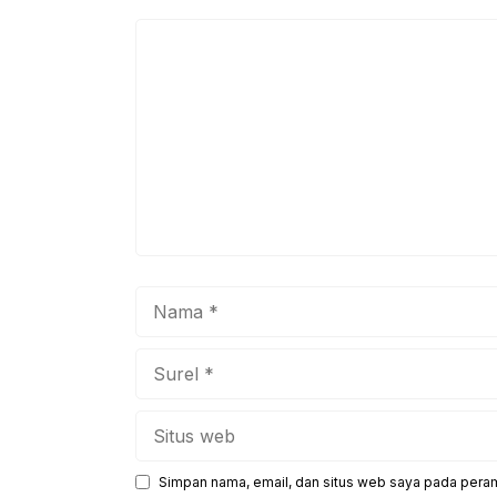
o
p
k
Komentar
Nama
Surel
Situs
web
Simpan nama, email, dan situs web saya pada peram