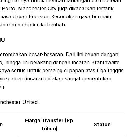
 keinginannya untuk mencari tantangan baru setelah
Porto. Manchester City juga dikabarkan tertarik
n masa depan Ederson. Kecocokan gaya bermain
morim menjadi nilai tambah.
MU
erombakan besar-besaran. Dari lini depan dengan
hingga lini belakang dengan incaran Branthwaite
ya serius untuk bersaing di papan atas Liga Inggris
in-pemain incaran ini akan sangat menentukan
ng.
nchester United:
Harga Transfer (Rp
b
Status
Triliun)