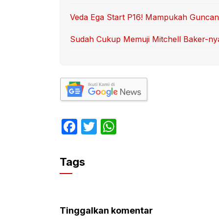
Veda Ega Start P16! Mampukah Guncang
Sudah Cukup Memuji Mitchell Baker-ny
F
T
W
a
w
h
c
itt
at
Tags
e
er
s
b
A
o
p
Tinggalkan komentar