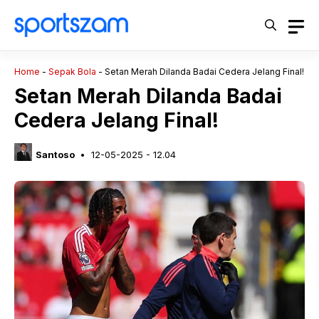
Langsung
ke
isi
Home
-
Sepak Bola
-
Setan Merah Dilanda Badai Cedera Jelang Final!
Setan Merah Dilanda Badai
Cedera Jelang Final!
Santoso
12-05-2025 - 12.04