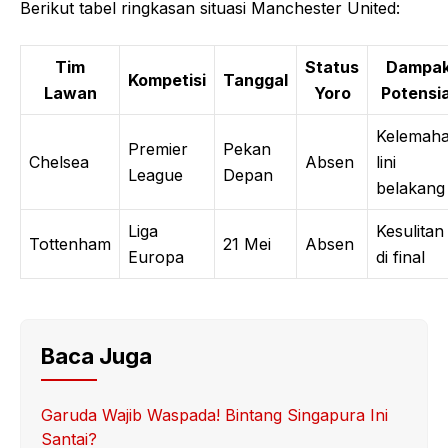
Berikut tabel ringkasan situasi Manchester United:
Tim
Status
Dampa
Kompetisi
Tanggal
Lawan
Yoro
Potensia
Kelemah
Premier
Pekan
Chelsea
Absen
lini
League
Depan
belakang
Liga
Kesulitan
Tottenham
21 Mei
Absen
Europa
di final
Baca Juga
Garuda Wajib Waspada! Bintang Singapura Ini
Santai?