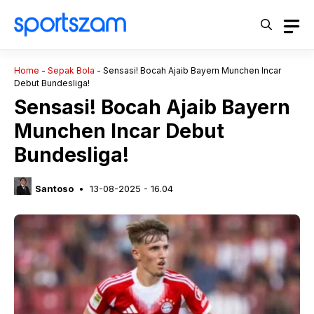
Langsung
ke
isi
Home
-
Sepak Bola
-
Sensasi! Bocah Ajaib Bayern Munchen Incar
Debut Bundesliga!
Sensasi! Bocah Ajaib Bayern
Munchen Incar Debut
Bundesliga!
Santoso
13-08-2025 - 16.04