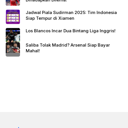
Jadwal Piala Sudirman 2025: Tim Indonesia
Siap Tempur di Xiamen
Los Blancos Incar Dua Bintang Liga Inggris!
Saliba Tolak Madrid? Arsenal Siap Bayar
Mahal!