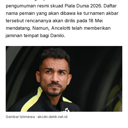
pengumuman resmi skuad Piala Dunia 2026. Daftar
nama pemain yang akan dibawa ke turnamen akbar
tersebut rencananya akan dirilis pada 18 Mei
mendatang. Namun, Ancelotti telah memberikan
jaminan tempat bagi Danilo.
Gambar Istimewa : akcdn.detik.net.id