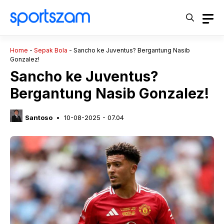
Langsung
ke
isi
Home
-
Sepak Bola
-
Sancho ke Juventus? Bergantung Nasib
Gonzalez!
Sancho ke Juventus?
Bergantung Nasib Gonzalez!
Santoso
10-08-2025 - 07.04