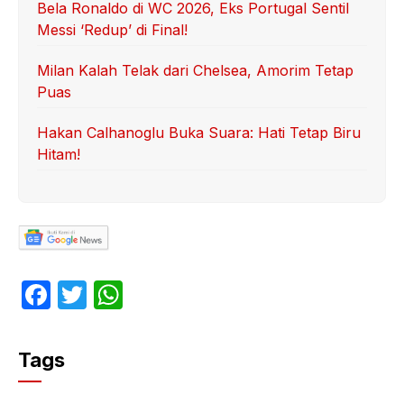
Bela Ronaldo di WC 2026, Eks Portugal Sentil
Messi ‘Redup’ di Final!
Milan Kalah Telak dari Chelsea, Amorim Tetap
Puas
Hakan Calhanoglu Buka Suara: Hati Tetap Biru
Hitam!
F
T
W
a
w
h
c
itt
at
Tags
e
er
s