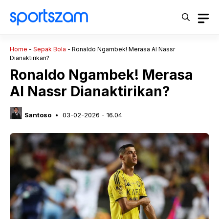
Langsung
ke
isi
Home
-
Sepak Bola
-
Ronaldo Ngambek! Merasa Al Nassr
Dianaktirikan?
Ronaldo Ngambek! Merasa
Al Nassr Dianaktirikan?
Santoso
03-02-2026 - 16.04