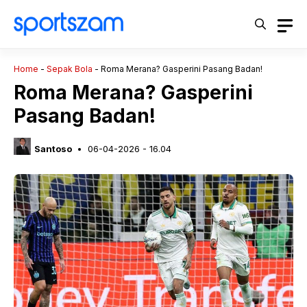
Langsung
ke
isi
Home
-
Sepak Bola
-
Roma Merana? Gasperini Pasang Badan!
Roma Merana? Gasperini
Pasang Badan!
Santoso
06-04-2026 - 16.04