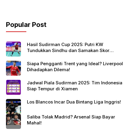
Popular Post
Hasil Sudirman Cup 2025: Putri KW
Tundukkan Sindhu dan Samakan Skor
Indonesia vs India
Siapa Pengganti Trent yang Ideal? Liverpool
Dihadapkan Dilema!
Jadwal Piala Sudirman 2025: Tim Indonesia
Siap Tempur di Xiamen
Los Blancos Incar Dua Bintang Liga Inggris!
Saliba Tolak Madrid? Arsenal Siap Bayar
Mahal!