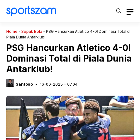
Langsung
ke
isi
Home
-
Sepak Bola
-
PSG Hancurkan Atletico 4-0! Dominasi Total di
Piala Dunia Antarklub!
PSG Hancurkan Atletico 4-0!
Dominasi Total di Piala Dunia
Antarklub!
Santoso
16-06-2025 - 07.04