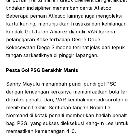
tindakan indisipliner menambah derita Atletico.
Beberapa pemain Atletico lainnya juga mengoleksi
kartu kuning, menunjukkan frustrasi dan kehilangan
kendali. Gol Julian Alvarez dianulir VAR karena
pelanggaran Koke terhadap Desire Doue.
Kekecewaan Diego Simeone terlihat jelas dari tepuk
tangan sarkastiknya di pinggir lapangan.
Pesta Gol PSG Berakhir Manis
Senny Mayulu menambah pundi-pundi gol PSG
dengan tendangan kerasnya memanfaatkan bola liar
di kotak penalti. Dan, VAR kembali menjadi sorotan di
menit-menit akhir. Sentuhan tangan Robin Le
Normand di kotak penalti memberikan hadiah penalti
bagi PSG, yang sukses dieksekusi Kang-In Lee untuk
memastikan kemenangan 4-0.