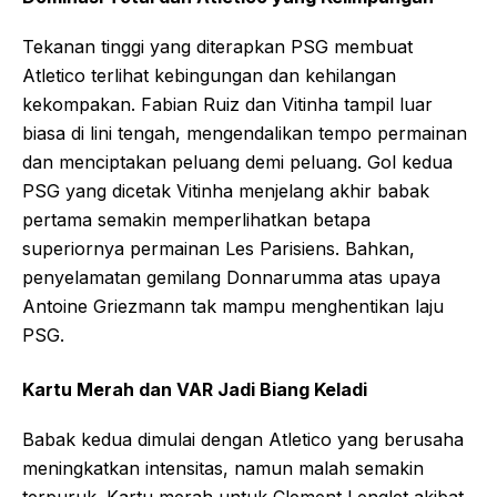
Tekanan tinggi yang diterapkan PSG membuat
Atletico terlihat kebingungan dan kehilangan
kekompakan. Fabian Ruiz dan Vitinha tampil luar
biasa di lini tengah, mengendalikan tempo permainan
dan menciptakan peluang demi peluang. Gol kedua
PSG yang dicetak Vitinha menjelang akhir babak
pertama semakin memperlihatkan betapa
superiornya permainan Les Parisiens. Bahkan,
penyelamatan gemilang Donnarumma atas upaya
Antoine Griezmann tak mampu menghentikan laju
PSG.
Kartu Merah dan VAR Jadi Biang Keladi
Babak kedua dimulai dengan Atletico yang berusaha
meningkatkan intensitas, namun malah semakin
terpuruk. Kartu merah untuk Clement Lenglet akibat