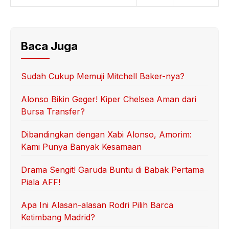
Baca Juga
Sudah Cukup Memuji Mitchell Baker-nya?
Alonso Bikin Geger! Kiper Chelsea Aman dari
Bursa Transfer?
Dibandingkan dengan Xabi Alonso, Amorim:
Kami Punya Banyak Kesamaan
Drama Sengit! Garuda Buntu di Babak Pertama
Piala AFF!
Apa Ini Alasan-alasan Rodri Pilih Barca
Ketimbang Madrid?