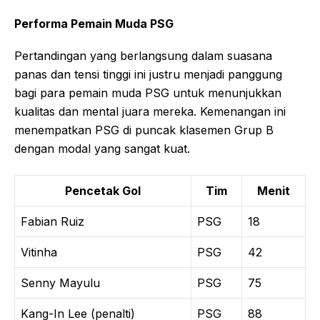
Performa Pemain Muda PSG
Pertandingan yang berlangsung dalam suasana
panas dan tensi tinggi ini justru menjadi panggung
bagi para pemain muda PSG untuk menunjukkan
kualitas dan mental juara mereka. Kemenangan ini
menempatkan PSG di puncak klasemen Grup B
dengan modal yang sangat kuat.
Pencetak Gol
Tim
Menit
Fabian Ruiz
PSG
18
Vitinha
PSG
42
Senny Mayulu
PSG
75
Kang-In Lee (penalti)
PSG
88