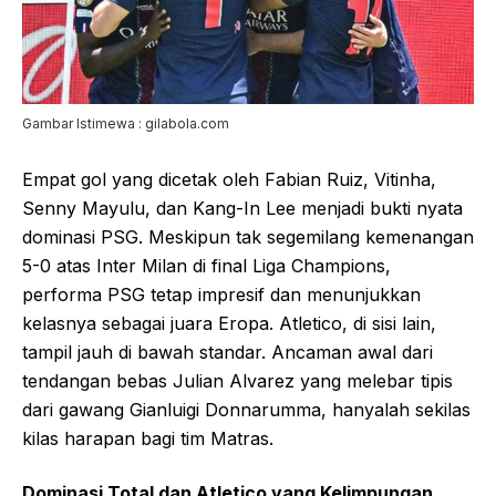
Gambar Istimewa : gilabola.com
Empat gol yang dicetak oleh Fabian Ruiz, Vitinha,
Senny Mayulu, dan Kang-In Lee menjadi bukti nyata
dominasi PSG. Meskipun tak segemilang kemenangan
5-0 atas Inter Milan di final Liga Champions,
performa PSG tetap impresif dan menunjukkan
kelasnya sebagai juara Eropa. Atletico, di sisi lain,
tampil jauh di bawah standar. Ancaman awal dari
tendangan bebas Julian Alvarez yang melebar tipis
dari gawang Gianluigi Donnarumma, hanyalah sekilas
kilas harapan bagi tim Matras.
Dominasi Total dan Atletico yang Kelimpungan