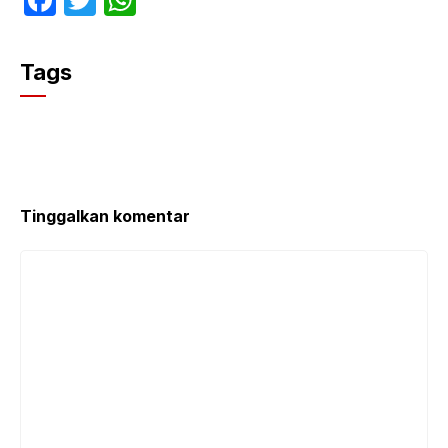
a
w
h
c
itt
at
Tags
e
er
s
b
A
o
p
o
p
k
Tinggalkan komentar
Komentar