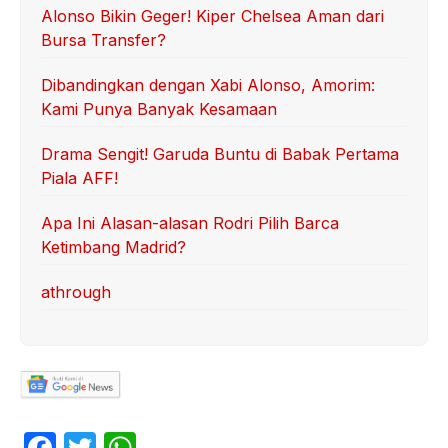
Alonso Bikin Geger! Kiper Chelsea Aman dari
Bursa Transfer?
Dibandingkan dengan Xabi Alonso, Amorim:
Kami Punya Banyak Kesamaan
Drama Sengit! Garuda Buntu di Babak Pertama
Piala AFF!
Apa Ini Alasan-alasan Rodri Pilih Barca
Ketimbang Madrid?
athrough
F
T
W