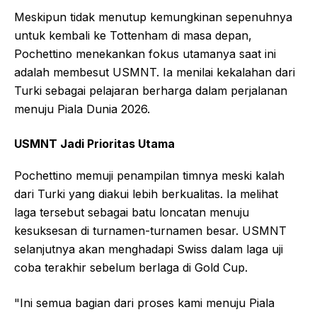
Meskipun tidak menutup kemungkinan sepenuhnya
untuk kembali ke Tottenham di masa depan,
Pochettino menekankan fokus utamanya saat ini
adalah membesut USMNT. Ia menilai kekalahan dari
Turki sebagai pelajaran berharga dalam perjalanan
menuju Piala Dunia 2026.
USMNT Jadi Prioritas Utama
Pochettino memuji penampilan timnya meski kalah
dari Turki yang diakui lebih berkualitas. Ia melihat
laga tersebut sebagai batu loncatan menuju
kesuksesan di turnamen-turnamen besar. USMNT
selanjutnya akan menghadapi Swiss dalam laga uji
coba terakhir sebelum berlaga di Gold Cup.
"Ini semua bagian dari proses kami menuju Piala