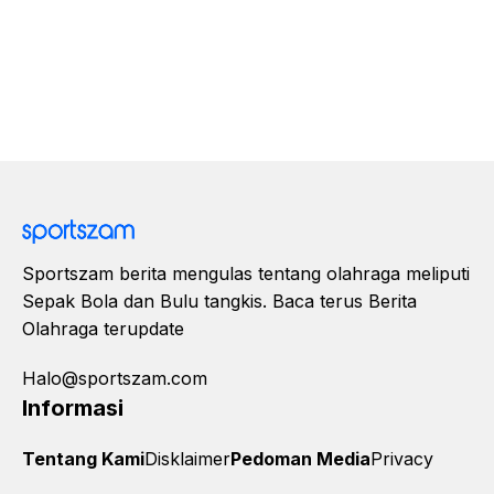
Sportszam berita mengulas tentang olahraga meliputi
Sepak Bola dan Bulu tangkis. Baca terus Berita
Olahraga terupdate
Halo@sportszam.com
Informasi
Tentang Kami
Disklaimer
Pedoman Media
Privacy