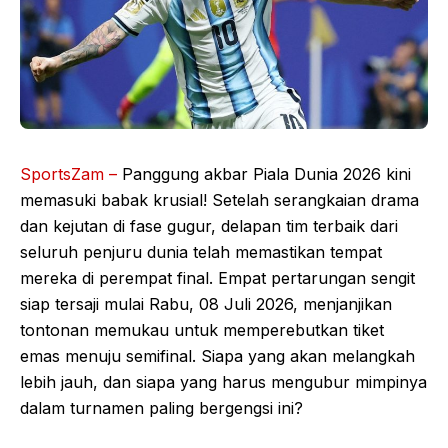
SportsZam –
Panggung akbar Piala Dunia 2026 kini
memasuki babak krusial! Setelah serangkaian drama
dan kejutan di fase gugur, delapan tim terbaik dari
seluruh penjuru dunia telah memastikan tempat
mereka di perempat final. Empat pertarungan sengit
siap tersaji mulai Rabu, 08 Juli 2026, menjanjikan
tontonan memukau untuk memperebutkan tiket
emas menuju semifinal. Siapa yang akan melangkah
lebih jauh, dan siapa yang harus mengubur mimpinya
dalam turnamen paling bergengsi ini?