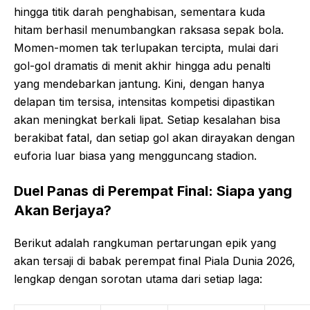
hingga titik darah penghabisan, sementara kuda
hitam berhasil menumbangkan raksasa sepak bola.
Momen-momen tak terlupakan tercipta, mulai dari
gol-gol dramatis di menit akhir hingga adu penalti
yang mendebarkan jantung. Kini, dengan hanya
delapan tim tersisa, intensitas kompetisi dipastikan
akan meningkat berkali lipat. Setiap kesalahan bisa
berakibat fatal, dan setiap gol akan dirayakan dengan
euforia luar biasa yang mengguncang stadion.
Duel Panas di Perempat Final: Siapa yang
Akan Berjaya?
Berikut adalah rangkuman pertarungan epik yang
akan tersaji di babak perempat final Piala Dunia 2026,
lengkap dengan sorotan utama dari setiap laga: