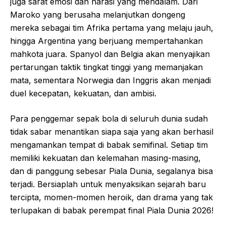
juga sarat emosi dan narasi yang mendalam. Dari
Maroko yang berusaha melanjutkan dongeng
mereka sebagai tim Afrika pertama yang melaju jauh,
hingga Argentina yang berjuang mempertahankan
mahkota juara. Spanyol dan Belgia akan menyajikan
pertarungan taktik tingkat tinggi yang memanjakan
mata, sementara Norwegia dan Inggris akan menjadi
duel kecepatan, kekuatan, dan ambisi.
Para penggemar sepak bola di seluruh dunia sudah
tidak sabar menantikan siapa saja yang akan berhasil
mengamankan tempat di babak semifinal. Setiap tim
memiliki kekuatan dan kelemahan masing-masing,
dan di panggung sebesar Piala Dunia, segalanya bisa
terjadi. Bersiaplah untuk menyaksikan sejarah baru
tercipta, momen-momen heroik, dan drama yang tak
terlupakan di babak perempat final Piala Dunia 2026!