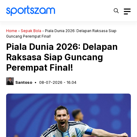
Langsung
ke
isi
Home
-
Sepak Bola
-
Piala Dunia 2026: Delapan Raksasa Siap
Guncang Perempat Final!
Piala Dunia 2026: Delapan
Raksasa Siap Guncang
Perempat Final!
Santoso
08-07-2026 - 16.04