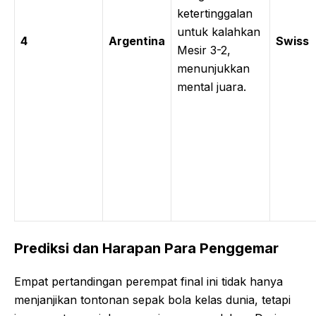
ketertinggalan
untuk kalahkan
4
Argentina
Swiss
Mesir 3-2,
menunjukkan
mental juara.
Prediksi dan Harapan Para Penggemar
Empat pertandingan perempat final ini tidak hanya
menjanjikan tontonan sepak bola kelas dunia, tetapi