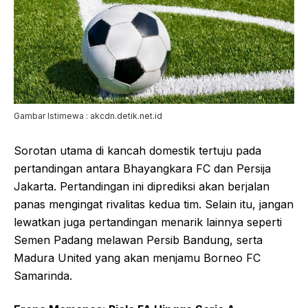
Gambar Istimewa : akcdn.detik.net.id
Sorotan utama di kancah domestik tertuju pada
pertandingan antara Bhayangkara FC dan Persija
Jakarta. Pertandingan ini diprediksi akan berjalan
panas mengingat rivalitas kedua tim. Selain itu, jangan
lewatkan juga pertandingan menarik lainnya seperti
Semen Padang melawan Persib Bandung, serta
Madura United yang akan menjamu Borneo FC
Samarinda.