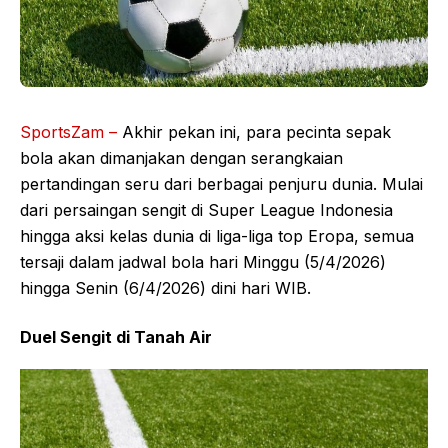
SportsZam –
Akhir pekan ini, para pecinta sepak
bola akan dimanjakan dengan serangkaian
pertandingan seru dari berbagai penjuru dunia. Mulai
dari persaingan sengit di Super League Indonesia
hingga aksi kelas dunia di liga-liga top Eropa, semua
tersaji dalam jadwal bola hari Minggu (5/4/2026)
hingga Senin (6/4/2026) dini hari WIB.
Duel Sengit di Tanah Air