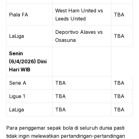
West Ham United vs
Piala FA
TBA
Leeds United
Deportivo Alaves vs
LaLiga
TBA
Osasuna
Senin
(6/4/2026) Dini
Hari WIB
Serie A
TBA
TBA
Ligue 1
TBA
TBA
LaLiga
TBA
TBA
Para penggemar sepak bola di seluruh dunia pasti
tidak ingin melewatkan pertandingan-pertandingan