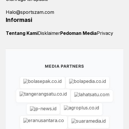
Halo@sportszam.com
Informasi
Tentang Kami
Disklaimer
Pedoman Media
Privacy
MEDIA PARTNERS