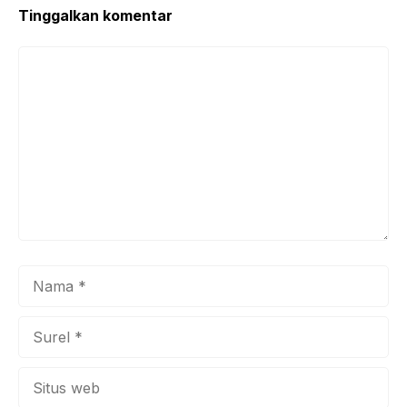
k
Tinggalkan komentar
Komentar
Nama
Surel
Situs
web