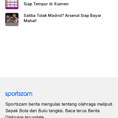
Siap Tempur di Xiamen
Saliba Tolak Madrid? Arsenal Siap Bayar
Mahal!
Sportszam berita mengulas tentang olahraga meliputi
Sepak Bola dan Bulu tangkis. Baca terus Berita
Olahraga terupdate