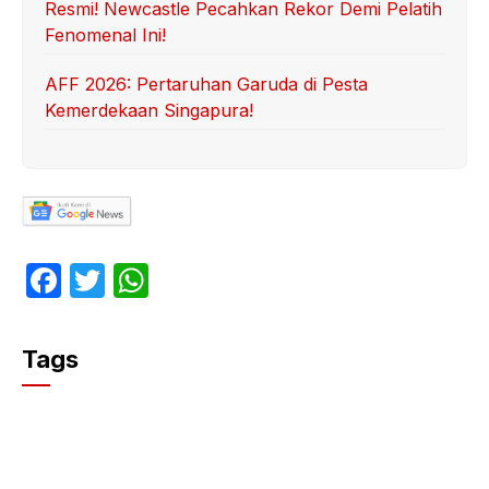
Resmi! Newcastle Pecahkan Rekor Demi Pelatih
Fenomenal Ini!
AFF 2026: Pertaruhan Garuda di Pesta
Kemerdekaan Singapura!
F
T
W
a
w
h
c
itt
at
Tags
e
er
s
b
A
o
p