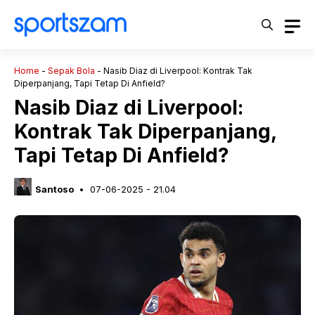
Langsung
ke
isi
Home
-
Sepak Bola
-
Nasib Diaz di Liverpool: Kontrak Tak
Diperpanjang, Tapi Tetap Di Anfield?
Nasib Diaz di Liverpool:
Kontrak Tak Diperpanjang,
Tapi Tetap Di Anfield?
Santoso
07-06-2025 - 21.04