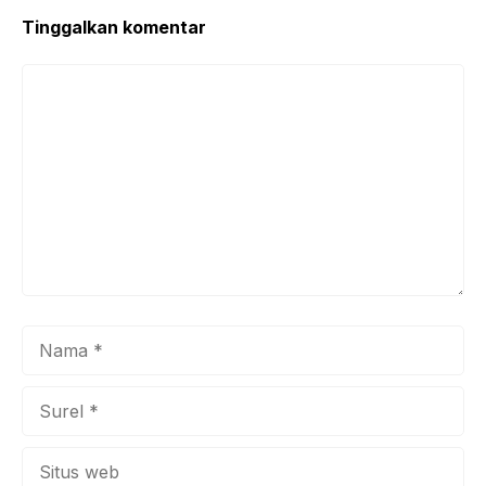
o
p
k
Tinggalkan komentar
Komentar
Nama
Surel
Situs