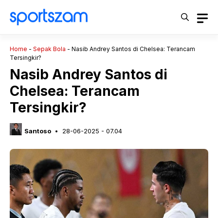
Langsung
ke
isi
Home
-
Sepak Bola
-
Nasib Andrey Santos di Chelsea: Terancam
Tersingkir?
Nasib Andrey Santos di
Chelsea: Terancam
Tersingkir?
Santoso
28-06-2025 - 07.04