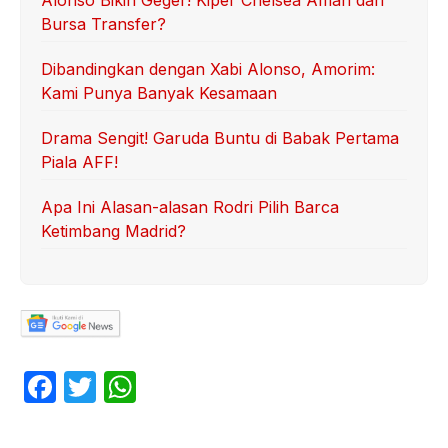
Bursa Transfer?
Dibandingkan dengan Xabi Alonso, Amorim:
Kami Punya Banyak Kesamaan
Drama Sengit! Garuda Buntu di Babak Pertama
Piala AFF!
Apa Ini Alasan-alasan Rodri Pilih Barca
Ketimbang Madrid?
F
T
W
a
w
h