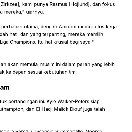
 [Zirkzee], kami punya Rasmus [Hojlund], dan fokus
a mereka," ujarnya.
i perhatian utama, dengan Amorim memuji etos kerja
ah hati, dan yang terpenting, mereka memilih
Liga Champions. Itu hal krusial bagi saya,"
nan akan memulai musim ini dalam peran yang lebih
ak ke depan sesuai kebutuhan tim.
Ham
 pertandingan ini. Kyle Walker-Peters siap
thampton, dan El Hadji Malick Diouf juga telah
son Alvarez, Crysencio Summerville, George