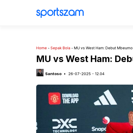
Langsung
ke
isi
Home
-
Sepak Bola
-
MU vs West Ham: Debut Mbeumo
MU vs West Ham: De
Santoso
26-07-2025 - 12.04