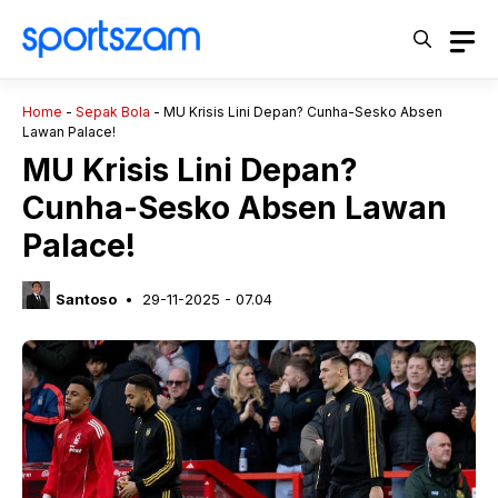
Langsung
ke
isi
Home
-
Sepak Bola
-
MU Krisis Lini Depan? Cunha-Sesko Absen
Lawan Palace!
MU Krisis Lini Depan?
Cunha-Sesko Absen Lawan
Palace!
Santoso
29-11-2025 - 07.04