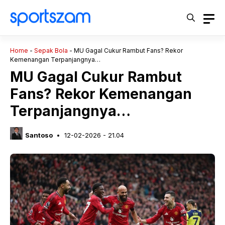
Langsung
ke
isi
Home
-
Sepak Bola
-
MU Gagal Cukur Rambut Fans? Rekor
Kemenangan Terpanjangnya…
MU Gagal Cukur Rambut
Fans? Rekor Kemenangan
Terpanjangnya…
Santoso
12-02-2026 - 21.04