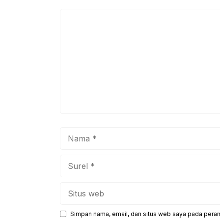
o
p
k
Komentar
Nama
Surel
Situs
web
Simpan nama, email, dan situs web saya pada peram