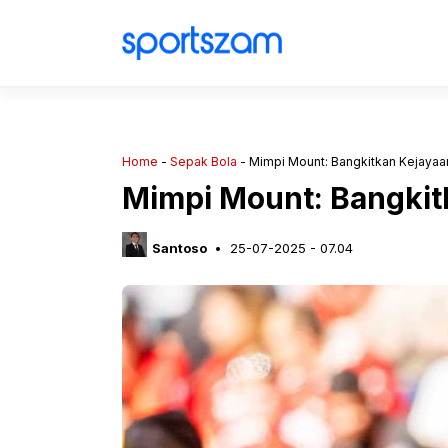
Langsung
ke
isi
Home
-
Sepak Bola
-
Mimpi Mount: Bangkitkan Kejayaa
Mimpi Mount: Bangkit
Santoso
25-07-2025 - 07.04