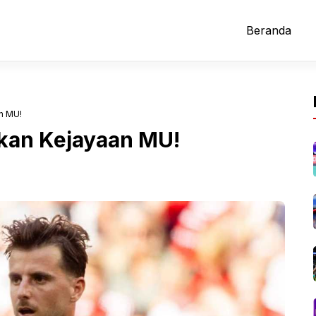
Beranda
n MU!
kan Kejayaan MU!