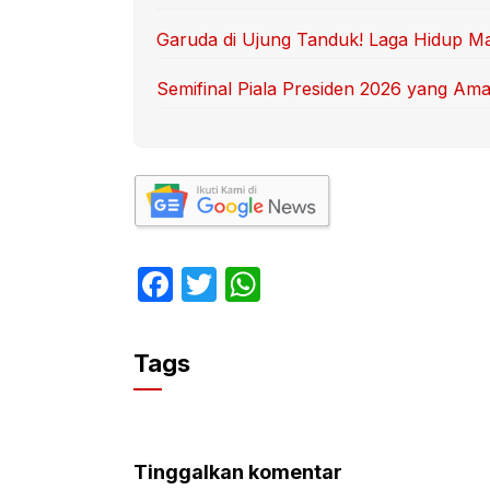
Garuda di Ujung Tanduk! Laga Hidup Ma
Semifinal Piala Presiden 2026 yang Am
F
T
W
a
w
h
c
itt
at
Tags
e
er
s
b
A
o
p
Tinggalkan komentar