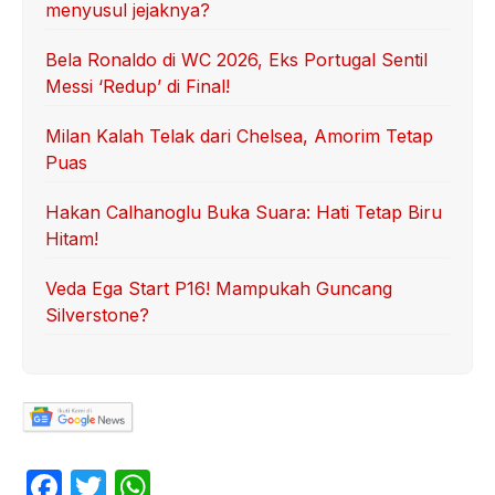
menyusul jejaknya?
Bela Ronaldo di WC 2026, Eks Portugal Sentil
Messi ‘Redup’ di Final!
Milan Kalah Telak dari Chelsea, Amorim Tetap
Puas
Hakan Calhanoglu Buka Suara: Hati Tetap Biru
Hitam!
Veda Ega Start P16! Mampukah Guncang
Silverstone?
F
T
W