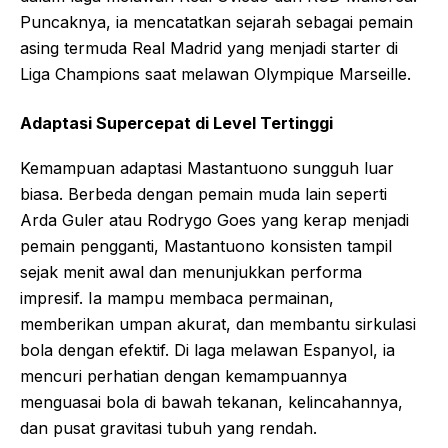
Puncaknya, ia mencatatkan sejarah sebagai pemain
asing termuda Real Madrid yang menjadi starter di
Liga Champions saat melawan Olympique Marseille.
Adaptasi Supercepat di Level Tertinggi
Kemampuan adaptasi Mastantuono sungguh luar
biasa. Berbeda dengan pemain muda lain seperti
Arda Guler atau Rodrygo Goes yang kerap menjadi
pemain pengganti, Mastantuono konsisten tampil
sejak menit awal dan menunjukkan performa
impresif. Ia mampu membaca permainan,
memberikan umpan akurat, dan membantu sirkulasi
bola dengan efektif. Di laga melawan Espanyol, ia
mencuri perhatian dengan kemampuannya
menguasai bola di bawah tekanan, kelincahannya,
dan pusat gravitasi tubuh yang rendah.