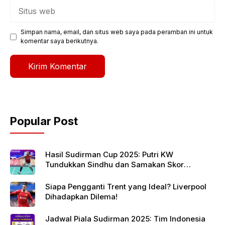
Situs
web
Simpan nama, email, dan situs web saya pada peramban ini untuk
komentar saya berikutnya.
Popular Post
Hasil Sudirman Cup 2025: Putri KW
Tundukkan Sindhu dan Samakan Skor
Indonesia vs India
Siapa Pengganti Trent yang Ideal? Liverpool
Dihadapkan Dilema!
Jadwal Piala Sudirman 2025: Tim Indonesia