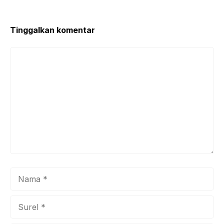
o
p
o
p
k
Tinggalkan komentar
Komentar
Nama
Surel