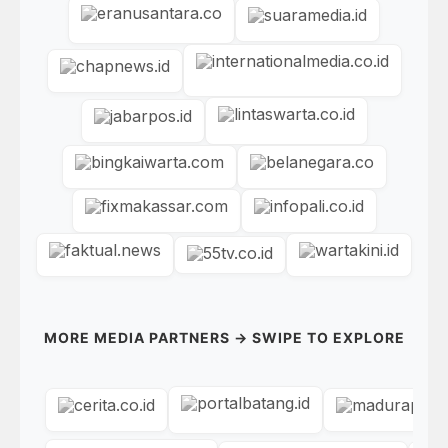
MORE MEDIA PARTNERS → SWIPE TO EXPLORE