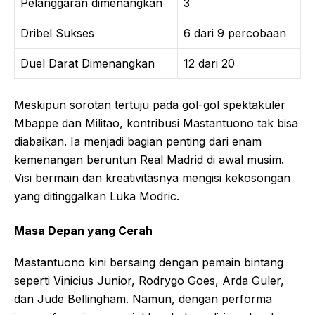
Pelanggaran dimenangkan
3
Dribel Sukses
6 dari 9 percobaan
Duel Darat Dimenangkan
12 dari 20
Meskipun sorotan tertuju pada gol-gol spektakuler
Mbappe dan Militao, kontribusi Mastantuono tak bisa
diabaikan. Ia menjadi bagian penting dari enam
kemenangan beruntun Real Madrid di awal musim.
Visi bermain dan kreativitasnya mengisi kekosongan
yang ditinggalkan Luka Modric.
Masa Depan yang Cerah
Mastantuono kini bersaing dengan pemain bintang
seperti Vinicius Junior, Rodrygo Goes, Arda Guler,
dan Jude Bellingham. Namun, dengan performa