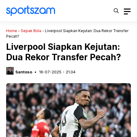
Langsung
ke
isi
Home
-
Sepak Bola
-
Liverpool Siapkan Kejutan: Dua Rekor Transfer
Pecah?
Liverpool Siapkan Kejutan:
Dua Rekor Transfer Pecah?
Santoso
16-07-2025 - 21.04