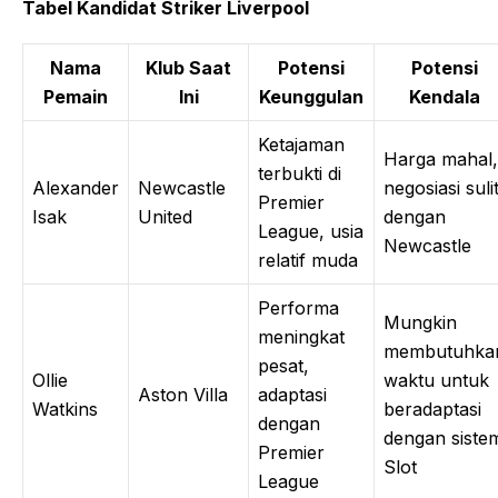
Tabel Kandidat Striker Liverpool
Nama
Klub Saat
Potensi
Potensi
Pemain
Ini
Keunggulan
Kendala
Ketajaman
Harga mahal,
terbukti di
Alexander
Newcastle
negosiasi suli
Premier
Isak
United
dengan
League, usia
Newcastle
relatif muda
Performa
Mungkin
meningkat
membutuhka
pesat,
Ollie
waktu untuk
Aston Villa
adaptasi
Watkins
beradaptasi
dengan
dengan siste
Premier
Slot
League