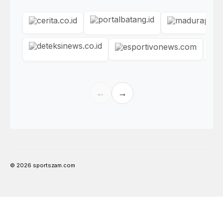
←
→
© 2026 sportszam.com