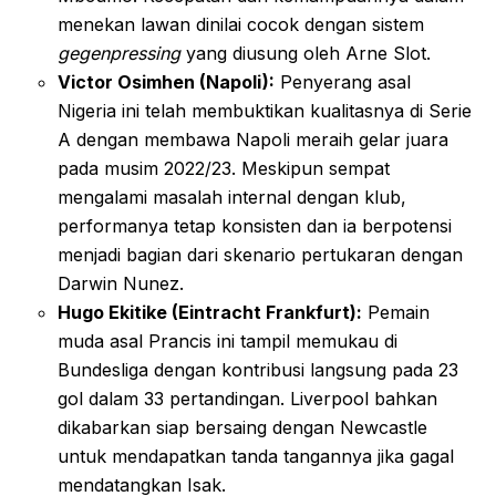
menekan lawan dinilai cocok dengan sistem
gegenpressing
yang diusung oleh Arne Slot.
Victor Osimhen (Napoli):
Penyerang asal
Nigeria ini telah membuktikan kualitasnya di Serie
A dengan membawa Napoli meraih gelar juara
pada musim 2022/23. Meskipun sempat
mengalami masalah internal dengan klub,
performanya tetap konsisten dan ia berpotensi
menjadi bagian dari skenario pertukaran dengan
Darwin Nunez.
Hugo Ekitike (Eintracht Frankfurt):
Pemain
muda asal Prancis ini tampil memukau di
Bundesliga dengan kontribusi langsung pada 23
gol dalam 33 pertandingan. Liverpool bahkan
dikabarkan siap bersaing dengan Newcastle
untuk mendapatkan tanda tangannya jika gagal
mendatangkan Isak.