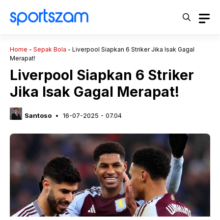
Langsung
ke
isi
Home
-
Sepak Bola
-
Liverpool Siapkan 6 Striker Jika Isak Gagal
Merapat!
Liverpool Siapkan 6 Striker
Jika Isak Gagal Merapat!
Santoso
16-07-2025 - 07.04