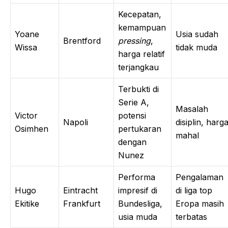
Kecepatan,
kemampuan
Yoane
Usia sudah
Brentford
pressing
,
Wissa
tidak muda
harga relatif
terjangkau
Terbukti di
Serie A,
Masalah
Victor
potensi
Napoli
disiplin, harg
Osimhen
pertukaran
mahal
dengan
Nunez
Performa
Pengalaman
Hugo
Eintracht
impresif di
di liga top
Ekitike
Frankfurt
Bundesliga,
Eropa masih
usia muda
terbatas