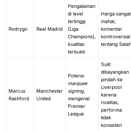
Pengalaman
di level
Harga sangat
tertinggi
mahal,
Rodrygo
Real Madrid
(Liga
komentar
Champions),
kontroversial
kualitas
tentang Sala
terbukti
Sulit
dibayangkan
Potensi
pindah ke
marquee
Liverpool
Marcus
Manchester
signing
,
karena
Rashford
United
mengenal
rivalitas,
Premier
performa
League
tidak
konsisten