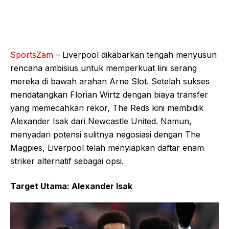
SportsZam –
Liverpool dikabarkan tengah menyusun
rencana ambisius untuk memperkuat lini serang
mereka di bawah arahan Arne Slot. Setelah sukses
mendatangkan Florian Wirtz dengan biaya transfer
yang memecahkan rekor, The Reds kini membidik
Alexander Isak dari Newcastle United. Namun,
menyadari potensi sulitnya negosiasi dengan The
Magpies, Liverpool telah menyiapkan daftar enam
striker alternatif sebagai opsi.
Target Utama: Alexander Isak