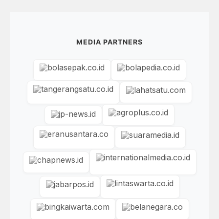
MEDIA PARTNERS