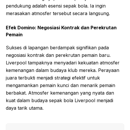
pendukung adalah esensi sepak bola. Ia ingin
merasakan atmosfer tersebut secara langsung.
Efek Domino: Negosiasi Kontrak dan Perekrutan
Pemain
Sukses di lapangan berdampak signifikan pada
negosiasi kontrak dan perekrutan pemain baru.
Liverpool tampaknya menyadari kekuatan atmosfer
kemenangan dalam budaya klub mereka. Perayaan
juara terbukti menjadi strategi efektif untuk
mengamankan pemain kunci dan menarik pemain
berbakat. Atmosfer kemenangan yang nyata dan
kuat dalam budaya sepak bola Liverpool menjadi
daya tarik utama.