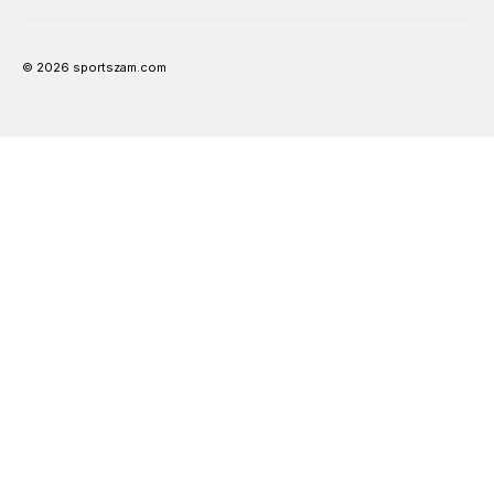
© 2026 sportszam.com