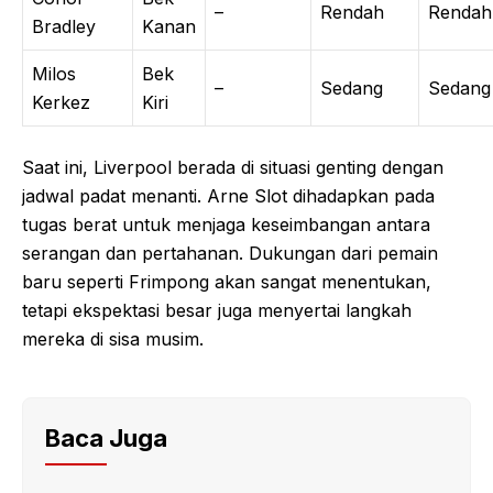
–
Rendah
Rendah
Bradley
Kanan
Milos
Bek
–
Sedang
Sedang
Kerkez
Kiri
Saat ini, Liverpool berada di situasi genting dengan
jadwal padat menanti. Arne Slot dihadapkan pada
tugas berat untuk menjaga keseimbangan antara
serangan dan pertahanan. Dukungan dari pemain
baru seperti Frimpong akan sangat menentukan,
tetapi ekspektasi besar juga menyertai langkah
mereka di sisa musim.
Baca Juga