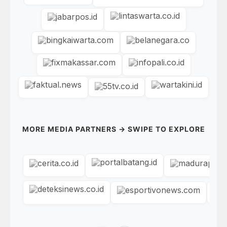
MORE MEDIA PARTNERS → SWIPE TO EXPLORE