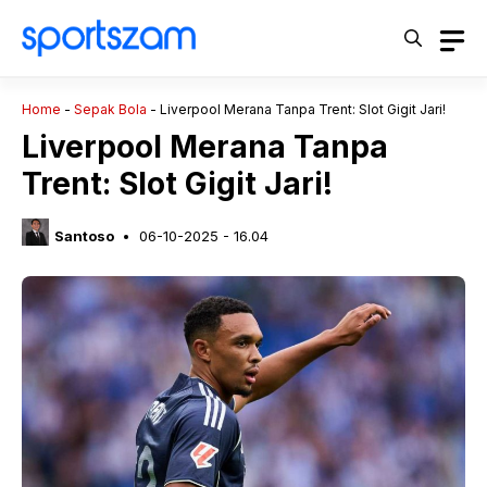
Langsung
ke
isi
Home
-
Sepak Bola
-
Liverpool Merana Tanpa Trent: Slot Gigit Jari!
Liverpool Merana Tanpa
Trent: Slot Gigit Jari!
Santoso
06-10-2025 - 16.04