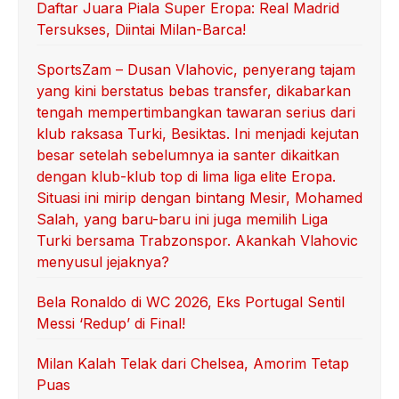
Daftar Juara Piala Super Eropa: Real Madrid
Tersukses, Diintai Milan-Barca!
SportsZam – Dusan Vlahovic, penyerang tajam
yang kini berstatus bebas transfer, dikabarkan
tengah mempertimbangkan tawaran serius dari
klub raksasa Turki, Besiktas. Ini menjadi kejutan
besar setelah sebelumnya ia santer dikaitkan
dengan klub-klub top di lima liga elite Eropa.
Situasi ini mirip dengan bintang Mesir, Mohamed
Salah, yang baru-baru ini juga memilih Liga
Turki bersama Trabzonspor. Akankah Vlahovic
menyusul jejaknya?
Bela Ronaldo di WC 2026, Eks Portugal Sentil
Messi ‘Redup’ di Final!
Milan Kalah Telak dari Chelsea, Amorim Tetap
Puas