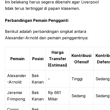
lini belakang harus segera dibenahi agar Liverpool
tidak terus tertinggal di papan klasemen.
Perbandingan Pemain Pengganti
Berikut adalah perbandingan singkat antara
Alexander-Arnold dan pemain penggantinya:
Harga
Kontribusi
Kontrib
Pemain
Posisi
Transfer
Ofensif
Defens
(Estimasi)
Alexander
Bek
–
Tinggi
Sedang
-Arnold
Kanan
Jeremie
Bek
Rp 661
Sedang
Sedang
Frimpong
Kanan
Miliar
Conor
Bek