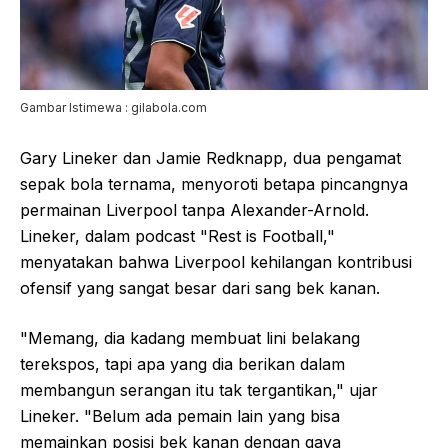
Gambar Istimewa : gilabola.com
Gary Lineker dan Jamie Redknapp, dua pengamat
sepak bola ternama, menyoroti betapa pincangnya
permainan Liverpool tanpa Alexander-Arnold.
Lineker, dalam podcast "Rest is Football,"
menyatakan bahwa Liverpool kehilangan kontribusi
ofensif yang sangat besar dari sang bek kanan.
"Memang, dia kadang membuat lini belakang
terekspos, tapi apa yang dia berikan dalam
membangun serangan itu tak tergantikan," ujar
Lineker. "Belum ada pemain lain yang bisa
memainkan posisi bek kanan dengan gaya