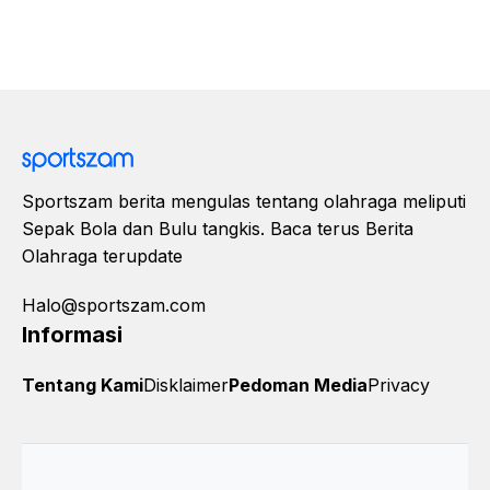
Sportszam berita mengulas tentang olahraga meliputi
Sepak Bola dan Bulu tangkis. Baca terus Berita
Olahraga terupdate
Halo@sportszam.com
Informasi
Tentang Kami
Disklaimer
Pedoman Media
Privacy