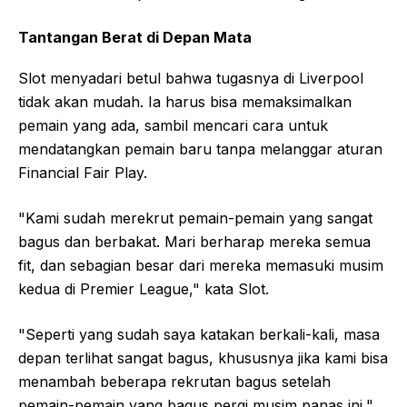
Tantangan Berat di Depan Mata
Slot menyadari betul bahwa tugasnya di Liverpool
tidak akan mudah. Ia harus bisa memaksimalkan
pemain yang ada, sambil mencari cara untuk
mendatangkan pemain baru tanpa melanggar aturan
Financial Fair Play.
"Kami sudah merekrut pemain-pemain yang sangat
bagus dan berbakat. Mari berharap mereka semua
fit, dan sebagian besar dari mereka memasuki musim
kedua di Premier League," kata Slot.
"Seperti yang sudah saya katakan berkali-kali, masa
depan terlihat sangat bagus, khususnya jika kami bisa
menambah beberapa rekrutan bagus setelah
pemain-pemain yang bagus pergi musim panas ini,"