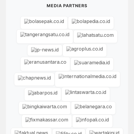
MEDIA PARTNERS