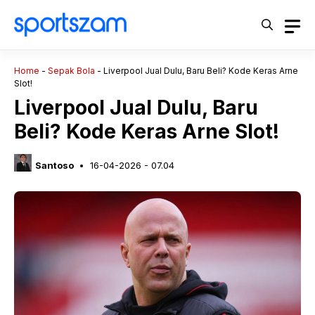
Langsung
ke
isi
Home
-
Sepak Bola
-
Liverpool Jual Dulu, Baru Beli? Kode Keras Arne
Slot!
Liverpool Jual Dulu, Baru
Beli? Kode Keras Arne Slot!
Santoso
16-04-2026 - 07.04