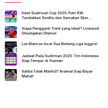
Hasil Sudirman Cup 2025: Putri KW
Tundukkan Sindhu dan Samakan Skor
Indonesia vs India
Siapa Pengganti Trent yang Ideal? Liverpool
Dihadapkan Dilema!
Los Blancos Incar Dua Bintang Liga Inggris!
Jadwal Piala Sudirman 2025: Tim Indonesia
Siap Tempur di Xiamen
Saliba Tolak Madrid? Arsenal Siap Bayar
Mahal!