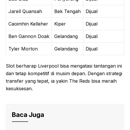
Jarell Quansah
Bek Tengah
Dijual
Caoimhin Kelleher
Kiper
Dijual
Ben Gannon Doak
Gelandang
Dijual
Tyler Morton
Gelandang
Dijual
Slot berharap Liverpool bisa mengatasi tantangan ini
dan tetap kompetitif di musim depan. Dengan strategi
transfer yang tepat, ia yakin The Reds bisa meraih
kesuksesan.
Baca Juga