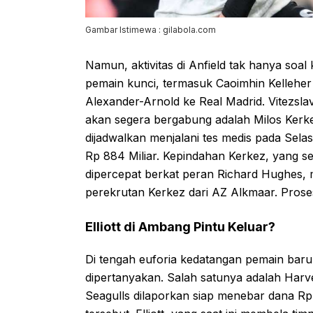
Gambar Istimewa : gilabola.com
Namun, aktivitas di Anfield tak hanya soa
pemain kunci, termasuk Caoimhin Kelleher
Alexander-Arnold ke Real Madrid. Vitezsla
akan segera bergabung adalah Milos Kerkez
dijadwalkan menjalani tes medis pada Sela
Rp 884 Miliar. Kepindahan Kerkez, yang s
dipercepat berkat peran Richard Hughes, 
perekrutan Kerkez dari AZ Alkmaar. Proses
Elliott di Ambang Pintu Keluar?
Di tengah euforia kedatangan pemain bar
dipertanyakan. Salah satunya adalah Harvey
Seagulls dilaporkan siap menebar dana R