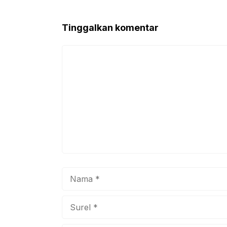
b
A
o
p
Tinggalkan komentar
o
p
k
Komentar
Nama
Surel