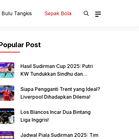
Bulu Tangkis
Sepak Bola
Popular Post
Hasil Sudirman Cup 2025: Putri
KW Tundukkan Sindhu dan
Samakan Skor Indonesia vs India
Siapa Pengganti Trent yang Ideal?
Liverpool Dihadapkan Dilema!
Los Blancos Incar Dua Bintang
Liga Inggris!
Jadwal Piala Sudirman 2025: Tim