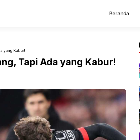
Beranda
da yang Kabur!
ang, Tapi Ada yang Kabur!