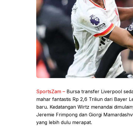
SportsZam –
Bursa transfer Liverpool sed
mahar fantastis Rp 2,6 Triliun dari Bayer 
baru. Kedatangan Wirtz menandai dimulainy
Jeremie Frimpong dan Giorgi Mamardashvil
yang lebih dulu merapat.