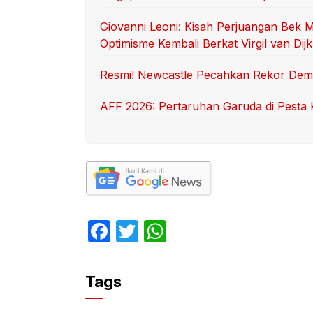
Giovanni Leoni: Kisah Perjuangan Bek 
Optimisme Kembali Berkat Virgil van Dijk
Resmi! Newcastle Pecahkan Rekor Demi 
AFF 2026: Pertaruhan Garuda di Pesta
F
T
W
a
w
h
c
itt
at
Tags
e
er
s