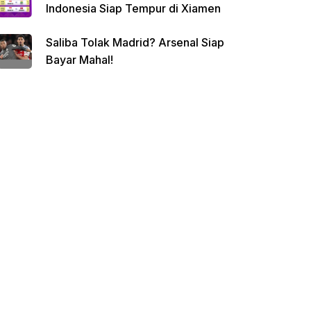
Indonesia Siap Tempur di Xiamen
Saliba Tolak Madrid? Arsenal Siap
Bayar Mahal!