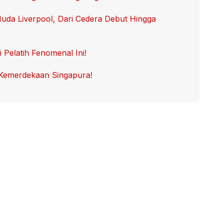
Muda Liverpool, Dari Cedera Debut Hingga
Pelatih Fenomenal Ini!
 Kemerdekaan Singapura!