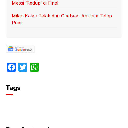
Messi ‘Redup’ di Final!
Milan Kalah Telak dari Chelsea, Amorim Tetap
Puas
F
T
W
a
w
h
c
itt
at
Tags
e
er
s
b
A
o
p
o
p