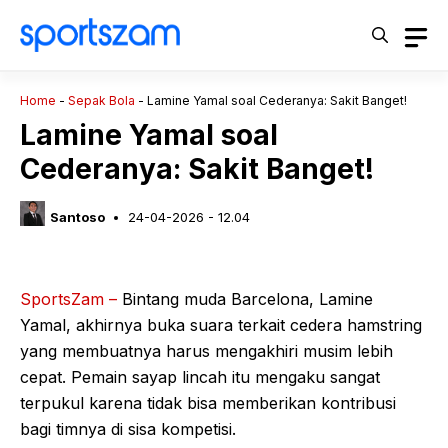
Langsung
ke
isi
Home
-
Sepak Bola
-
Lamine Yamal soal Cederanya: Sakit Banget!
Lamine Yamal soal
Cederanya: Sakit Banget!
Santoso
24-04-2026 - 12.04
SportsZam –
Bintang muda Barcelona, Lamine
Yamal, akhirnya buka suara terkait cedera hamstring
yang membuatnya harus mengakhiri musim lebih
cepat. Pemain sayap lincah itu mengaku sangat
terpukul karena tidak bisa memberikan kontribusi
bagi timnya di sisa kompetisi.