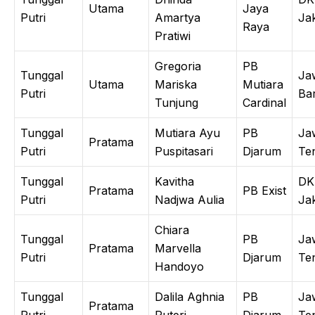
Utama
Jaya
Putri
Amartya
Ja
Raya
Pratiwi
Gregoria
PB
Tunggal
Ja
Utama
Mariska
Mutiara
Putri
Ba
Tunjung
Cardinal
Tunggal
Mutiara Ayu
PB
Ja
Pratama
Putri
Puspitasari
Djarum
Te
Tunggal
Kavitha
DK
Pratama
PB Exist
Putri
Nadjwa Aulia
Ja
Chiara
Tunggal
PB
Ja
Pratama
Marvella
Putri
Djarum
Te
Handoyo
Tunggal
Dalila Aghnia
PB
Ja
Pratama
Putri
Puteri
Djarum
Te