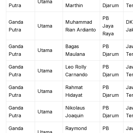
Utama
Putra
Marthin
Djarum
Te
PB
Ganda
Muhammad
DK
Utama
Jaya
Putra
Rian Ardianto
Ja
Raya
Ganda
Bagas
PB
Ja
Utama
Putra
Maulana
Djarum
Te
Ganda
Leo Rolly
PB
Ja
Utama
Putra
Carnando
Djarum
Te
Ganda
Rahmat
PB
Ja
Utama
Putra
Hidayat
Djarum
Te
Ganda
Nikolaus
PB
Ja
Utama
Putra
Joaquin
Djarum
Te
Ganda
Raymond
PB
Ja
Utama