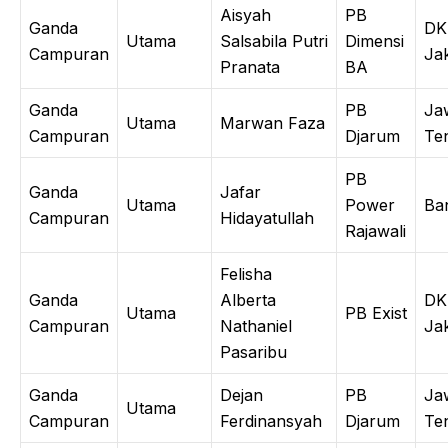
Aisyah
PB
Ganda
DK
Utama
Salsabila Putri
Dimensi
Campuran
Ja
Pranata
BA
Ganda
PB
Ja
Utama
Marwan Faza
Campuran
Djarum
Te
PB
Ganda
Jafar
Utama
Power
Ba
Campuran
Hidayatullah
Rajawali
Felisha
Ganda
Alberta
DK
Utama
PB Exist
Campuran
Nathaniel
Ja
Pasaribu
Ganda
Dejan
PB
Ja
Utama
Campuran
Ferdinansyah
Djarum
Te