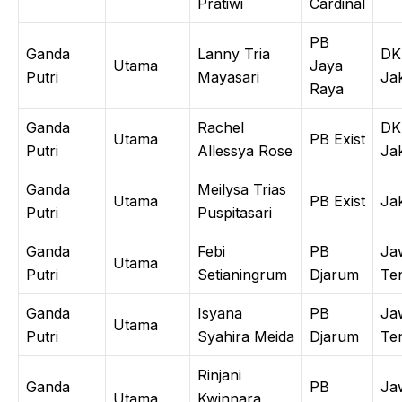
Pratiwi
Cardinal
PB
Ganda
Lanny Tria
DK
Utama
Jaya
Putri
Mayasari
Ja
Raya
Ganda
Rachel
DK
Utama
PB Exist
Putri
Allessya Rose
Ja
Ganda
Meilysa Trias
Utama
PB Exist
Ja
Putri
Puspitasari
Ganda
Febi
PB
Ja
Utama
Putri
Setianingrum
Djarum
Te
Ganda
Isyana
PB
Ja
Utama
Putri
Syahira Meida
Djarum
Te
Rinjani
Ganda
PB
Ja
Utama
Kwinnara