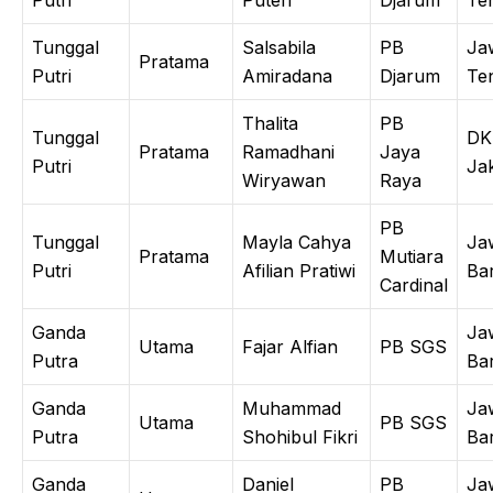
Tunggal
Salsabila
PB
Ja
Pratama
Putri
Amiradana
Djarum
Te
Thalita
PB
Tunggal
DK
Pratama
Ramadhani
Jaya
Putri
Ja
Wiryawan
Raya
PB
Tunggal
Mayla Cahya
Ja
Pratama
Mutiara
Putri
Afilian Pratiwi
Ba
Cardinal
Ganda
Ja
Utama
Fajar Alfian
PB SGS
Putra
Ba
Ganda
Muhammad
Ja
Utama
PB SGS
Putra
Shohibul Fikri
Ba
Ganda
Daniel
PB
Ja