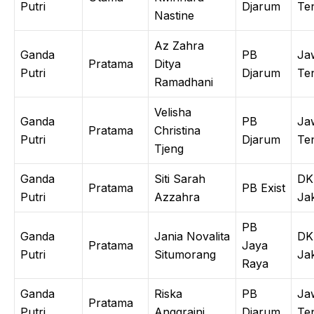
Putri
Djarum
Te
Nastine
Az Zahra
Ganda
PB
Ja
Pratama
Ditya
Putri
Djarum
Te
Ramadhani
Velisha
Ganda
PB
Ja
Pratama
Christina
Putri
Djarum
Te
Tjeng
Ganda
Siti Sarah
DK
Pratama
PB Exist
Putri
Azzahra
Ja
PB
Ganda
Jania Novalita
DK
Pratama
Jaya
Putri
Situmorang
Ja
Raya
Ganda
Riska
PB
Ja
Pratama
Putri
Anggraini
Djarum
Te