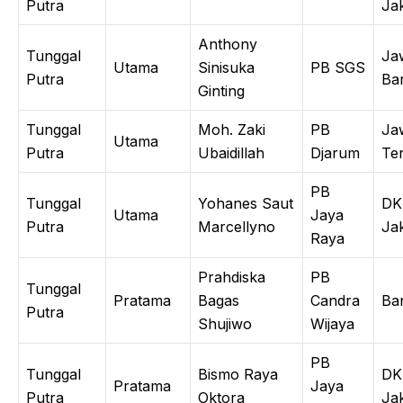
Putra
Ja
Anthony
Tunggal
Ja
Utama
Sinisuka
PB SGS
Putra
Ba
Ginting
Tunggal
Moh. Zaki
PB
Ja
Utama
Putra
Ubaidillah
Djarum
Te
PB
Tunggal
Yohanes Saut
DK
Utama
Jaya
Putra
Marcellyno
Ja
Raya
Prahdiska
PB
Tunggal
Pratama
Bagas
Candra
Ba
Putra
Shujiwo
Wijaya
PB
Tunggal
Bismo Raya
DK
Pratama
Jaya
Putra
Oktora
Ja