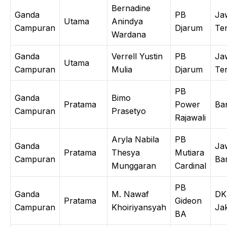
Bernadine
Ganda
PB
Ja
Utama
Anindya
Campuran
Djarum
Te
Wardana
Ganda
Verrell Yustin
PB
Ja
Utama
Campuran
Mulia
Djarum
Te
PB
Ganda
Bimo
Pratama
Power
Ba
Campuran
Prasetyo
Rajawali
Aryla Nabila
PB
Ganda
Ja
Pratama
Thesya
Mutiara
Campuran
Ba
Munggaran
Cardinal
PB
Ganda
M. Nawaf
DK
Pratama
Gideon
Campuran
Khoiriyansyah
Ja
BA