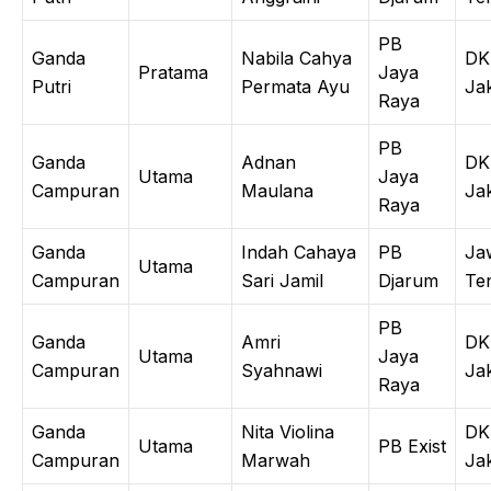
PB
Ganda
Nabila Cahya
DK
Pratama
Jaya
Putri
Permata Ayu
Ja
Raya
PB
Ganda
Adnan
DK
Utama
Jaya
Campuran
Maulana
Ja
Raya
Ganda
Indah Cahaya
PB
Ja
Utama
Campuran
Sari Jamil
Djarum
Te
PB
Ganda
Amri
DK
Utama
Jaya
Campuran
Syahnawi
Ja
Raya
Ganda
Nita Violina
DK
Utama
PB Exist
Campuran
Marwah
Ja