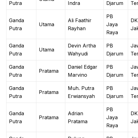
Putra
Indra
Djarum
Te
PB
Ganda
Ali Faathir
DK
Utama
Jaya
Putra
Rayhan
Ja
Raya
Ganda
Devin Artha
PB
Ja
Utama
Putra
Wahyudi
Djarum
Te
Ganda
Daniel Edgar
PB
Ja
Pratama
Putra
Marvino
Djarum
Te
Ganda
Muh. Putra
PB
Ja
Pratama
Putra
Erwiansyah
Djarum
Te
PB
Ganda
Adrian
DK
Pratama
Jaya
Putra
Pratama
Ja
Raya