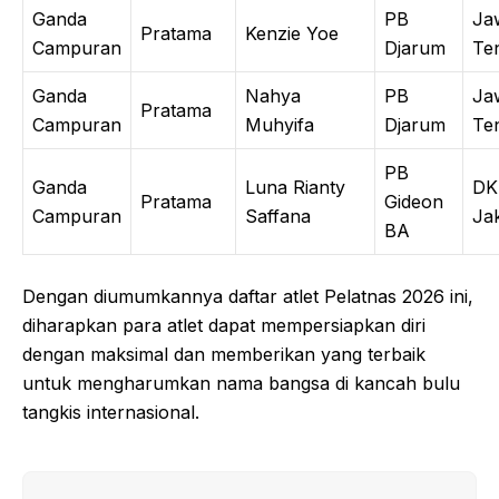
Ganda
PB
Ja
Pratama
Kenzie Yoe
Campuran
Djarum
Te
Ganda
Nahya
PB
Ja
Pratama
Campuran
Muhyifa
Djarum
Te
PB
Ganda
Luna Rianty
DK
Pratama
Gideon
Campuran
Saffana
Ja
BA
Dengan diumumkannya daftar atlet Pelatnas 2026 ini,
diharapkan para atlet dapat mempersiapkan diri
dengan maksimal dan memberikan yang terbaik
untuk mengharumkan nama bangsa di kancah bulu
tangkis internasional.