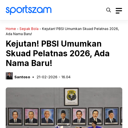
Langsung
ke
isi
Home
-
Sepak Bola
-
Kejutan! PBSI Umumkan Skuad Pelatnas 2026,
Ada Nama Baru!
Kejutan! PBSI Umumkan
Skuad Pelatnas 2026, Ada
Nama Baru!
Santoso
21-02-2026 - 16.04