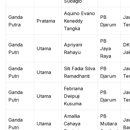
Subagio
Aquino Evano
Ganda
PB
Ja
Pratama
Keneddy
Putra
Djarum
Te
Tangka
PB
Ganda
Apriyani
DK
Utama
Jaya
Putri
Rahayu
Ja
Raya
Ganda
Siti Fadia Silva
PB
Ja
Utama
Putri
Ramadhanti
Djarum
Te
Febriana
Ganda
PB
Ja
Utama
Dwipuji
Putri
Djarum
Te
Kusuma
Amallia
PB
Ganda
Ja
Utama
Cahaya
Mutiara
Putri
Ba