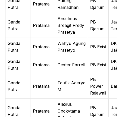
Ganda
Pulung
PB
Ja
Pratama
Putra
Ramadhan
Djarum
Te
Anselmus
Ganda
PB
Ja
Pratama
Breagit Fredy
Putra
Djarum
Te
Prasetya
Ganda
Wahyu Agung
DK
Pratama
PB Exist
Putra
Prasetyo
Ja
Ganda
DK
Pratama
Dexter Farrell
PB Exist
Putra
Ja
PB
Ganda
Taufik Aderya
Pratama
Power
Ba
Putra
M
Rajawali
Alexius
Ganda
PB
Ja
Pratama
Ongkytama
Putra
Djarum
Te