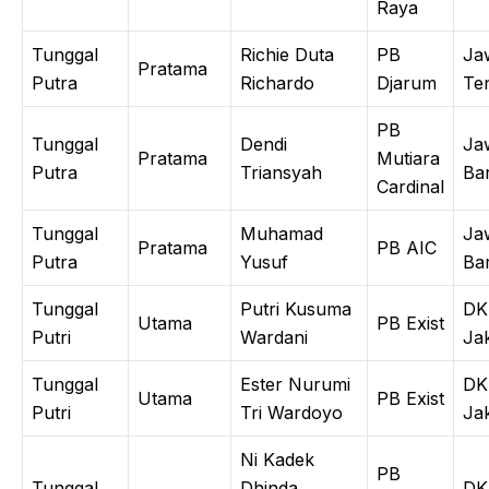
Raya
Tunggal
Richie Duta
PB
Ja
Pratama
Putra
Richardo
Djarum
Te
PB
Tunggal
Dendi
Ja
Pratama
Mutiara
Putra
Triansyah
Ba
Cardinal
Tunggal
Muhamad
Ja
Pratama
PB AIC
Putra
Yusuf
Ba
Tunggal
Putri Kusuma
DK
Utama
PB Exist
Putri
Wardani
Ja
Tunggal
Ester Nurumi
DK
Utama
PB Exist
Putri
Tri Wardoyo
Ja
Ni Kadek
PB
Tunggal
Dhinda
DK