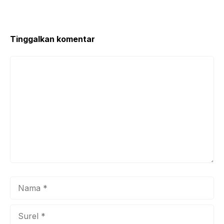
o
p
o
p
k
Tinggalkan komentar
Komentar
Nama
Surel