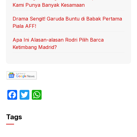
Kami Punya Banyak Kesamaan
Drama Sengit! Garuda Buntu di Babak Pertama
Piala AFF!
Apa Ini Alasan-alasan Rodri Pilih Barca
Ketimbang Madrid?
F
T
W
a
w
h
c
itt
at
Tags
e
er
s
b
A