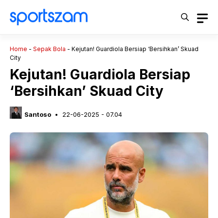
Langsung
ke
isi
Home
-
Sepak Bola
-
Kejutan! Guardiola Bersiap ‘Bersihkan’ Skuad
City
Kejutan! Guardiola Bersiap
‘Bersihkan’ Skuad City
Santoso
22-06-2025 - 07.04