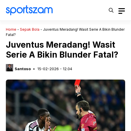
Langsung
ke
isi
Home
-
Sepak Bola
-
Juventus Meradang! Wasit Serie A Bikin Blunder
Fatal?
Juventus Meradang! Wasit
Serie A Bikin Blunder Fatal?
Santoso
15-02-2026 - 12.04