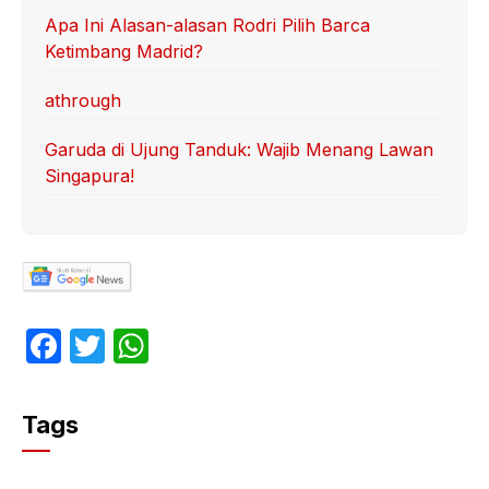
Apa Ini Alasan-alasan Rodri Pilih Barca
Ketimbang Madrid?
athrough
Garuda di Ujung Tanduk: Wajib Menang Lawan
Singapura!
F
T
W
a
w
h
c
itt
at
Tags
e
er
s
b
A