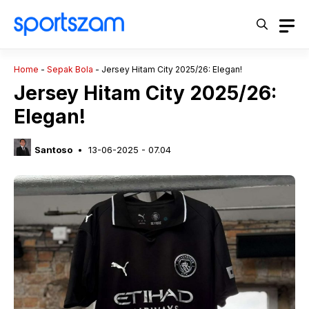
Langsung
ke
isi
Home
-
Sepak Bola
-
Jersey Hitam City 2025/26: Elegan!
Jersey Hitam City 2025/26:
Elegan!
Santoso
13-06-2025 - 07.04