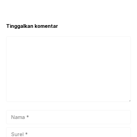
o
p
o
p
k
Tinggalkan komentar
Komentar
Nama
Surel