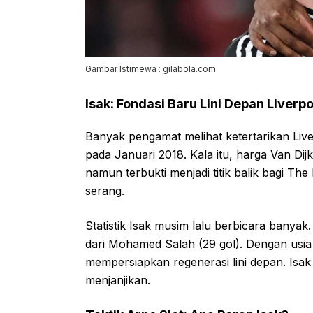
Gambar Istimewa : gilabola.com
Isak: Fondasi Baru Lini Depan Liverp
Banyak pengamat melihat ketertarikan Liver
pada Januari 2018. Kala itu, harga Van Dij
namun terbukti menjadi titik balik bagi The R
serang.
Statistik Isak musim lalu berbicara banyak
dari Mohamed Salah (29 gol). Dengan usia
mempersiapkan regenerasi lini depan. Isak
menjanjikan.