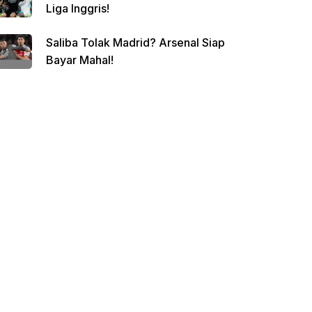
Liga Inggris!
Saliba Tolak Madrid? Arsenal Siap
Bayar Mahal!