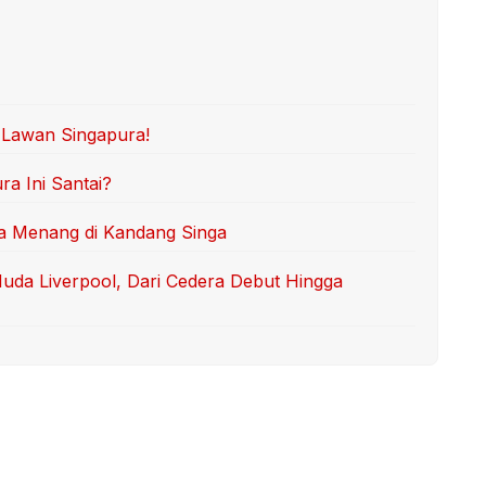
 Lawan Singapura!
a Ini Santai?
da Menang di Kandang Singa
Muda Liverpool, Dari Cedera Debut Hingga