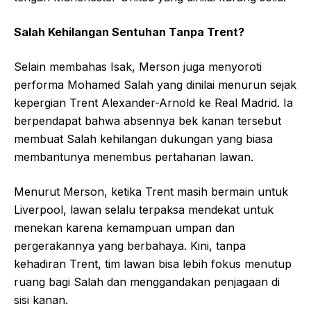
Salah Kehilangan Sentuhan Tanpa Trent?
Selain membahas Isak, Merson juga menyoroti
performa Mohamed Salah yang dinilai menurun sejak
kepergian Trent Alexander-Arnold ke Real Madrid. Ia
berpendapat bahwa absennya bek kanan tersebut
membuat Salah kehilangan dukungan yang biasa
membantunya menembus pertahanan lawan.
Menurut Merson, ketika Trent masih bermain untuk
Liverpool, lawan selalu terpaksa mendekat untuk
menekan karena kemampuan umpan dan
pergerakannya yang berbahaya. Kini, tanpa
kehadiran Trent, tim lawan bisa lebih fokus menutup
ruang bagi Salah dan menggandakan penjagaan di
sisi kanan.