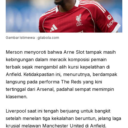
Gambar Istimewa : gilabola.com
Merson menyoroti bahwa Arne Slot tampak masih
kebingungan dalam meracik komposisi pemain
terbaik sejak mengambil alih kursi kepelatihan di
Anfield. Ketidakpastian ini, menurutnya, berdampak
langsung pada performa The Reds yang kini
tertinggal dari Arsenal, padahal sempat memimpin
klasemen.
Liverpool saat ini tengah berjuang untuk bangkit
setelah menelan tiga kekalahan beruntun, jelang laga
krusial melawan Manchester United di Anfield.