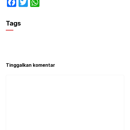
F
T
W
a
w
h
c
itt
at
Tags
e
er
s
b
A
o
p
o
p
k
Tinggalkan komentar
Komentar