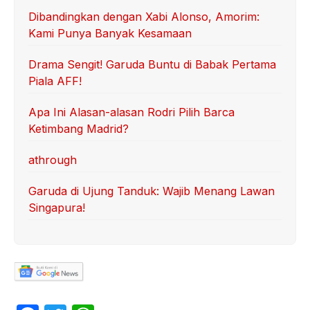
Dibandingkan dengan Xabi Alonso, Amorim:
Kami Punya Banyak Kesamaan
Drama Sengit! Garuda Buntu di Babak Pertama
Piala AFF!
Apa Ini Alasan-alasan Rodri Pilih Barca
Ketimbang Madrid?
athrough
Garuda di Ujung Tanduk: Wajib Menang Lawan
Singapura!