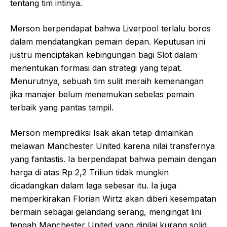
tentang tim intinya.
Merson berpendapat bahwa Liverpool terlalu boros
dalam mendatangkan pemain depan. Keputusan ini
justru menciptakan kebingungan bagi Slot dalam
menentukan formasi dan strategi yang tepat.
Menurutnya, sebuah tim sulit meraih kemenangan
jika manajer belum menemukan sebelas pemain
terbaik yang pantas tampil.
Merson memprediksi Isak akan tetap dimainkan
melawan Manchester United karena nilai transfernya
yang fantastis. Ia berpendapat bahwa pemain dengan
harga di atas Rp 2,2 Triliun tidak mungkin
dicadangkan dalam laga sebesar itu. Ia juga
memperkirakan Florian Wirtz akan diberi kesempatan
bermain sebagai gelandang serang, mengingat lini
tengah Manchester United yang dinilai kurang solid.